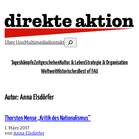
Suchen
Über Uns
Multimedia
Kontakt
Tageskämpfe
Zeitgeschehen
Kultur & Leben
Strategie & Organisation
Weltweit
Historisches
Best of FAU
Autor: Anna Elsdörfer
Thorsten Mense „Kritik des Nationalismus“
1. März 2017
von
Anna Elsdörfer