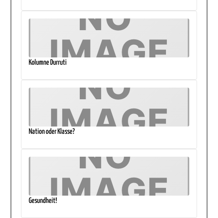
Kolumne Durruti
Nation oder Klasse?
Gesundheit!