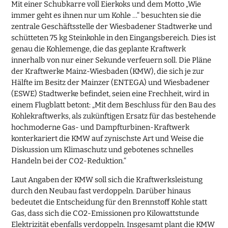
Mit einer Schubkarre voll Eierkoks und dem Motto „Wie
immer geht es ihnen nur um Kohle …“ besuchten sie die
zentrale Geschäftsstelle der Wiesbadener Stadtwerke und
schütteten 75 kg Steinkohle in den Eingangsbereich. Dies ist
genau die Kohlemenge, die das geplante Kraftwerk
innerhalb von nur einer Sekunde verfeuern soll. Die Pläne
der Kraftwerke Mainz-Wiesbaden (KMW), die sich je zur
Hälfte im Besitz der Mainzer (ENTEGA) und Wiesbadener
(ESWE) Stadtwerke befindet, seien eine Frechheit, wird in
einem Flugblatt betont: „Mit dem Beschluss für den Bau des
Kohlekraftwerks, als zukünftigen Ersatz für das bestehende
hochmoderne Gas- und Dampfturbinen-Kraftwerk
konterkariert die KMW auf zynischste Art und Weise die
Diskussion um Klimaschutz und gebotenes schnelles
Handeln bei der CO2-Reduktion.“
Laut Angaben der KMW soll sich die Kraftwerksleistung
durch den Neubau fast verdoppeln. Darüber hinaus
bedeutet die Entscheidung für den Brennstoff Kohle statt
Gas, dass sich die CO2-Emissionen pro Kilowattstunde
Elektrizität ebenfalls verdoppeln. Insgesamt plant die KMW