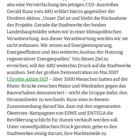
also eine Vervierfachung des jetzigen CO2-Ausstoßes.
Gerald Kunz vom AKU erklärt hierzu gegenüber der
Direkten Aktion: „Unser Ziel ist und bleibt die Rücknahme
des Projekts. Gerade die Stadtwerke der beiden
Landeshauptstädte sehen wir in einer klimapolitischen
Verantwortung. Aus dieser Verantwortung werden wir sie
nicht entlassen. Wir setzen auf Energieeinsparung,
Energieeffizienz und den weiteren Ausbau der Nutzung
regenerativer Energiequellen.“ Um dieses Ziel zu
erreichen, will der AKU weiterhin Druck auf die Stadtwerke
ausüben. Seit der großen Demonstration im Mai 2007
(
Direkte Aktion
182
) – über 3.000 Menschen hatten auf der
Rhein-Brücke zwischen Mainz und Wiesbaden gegen das
Bauvorhaben demonstriert – wirbt die Gruppe dafür, den
Stromanbieter zu wechseln. Kunz wies in diesem
Zusammenhang darauf hin, dass mit den sogenannten
Ökostrom-Kampagnen von ESWE und ENTEGA die
Bevölkerung schlicht für dumm verkauft werden soll.
Unter umweltpolitischen Druck geraten, gehe es den
Stadtwerken einzig darum, ihre Marktanteile zu