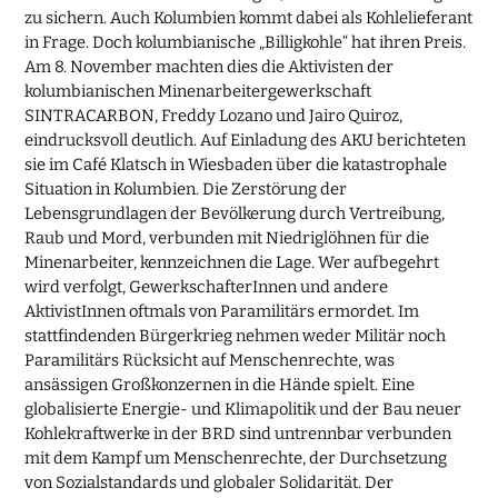
zu sichern. Auch Kolumbien kommt dabei als Kohlelieferant
in Frage. Doch kolumbianische „Billigkohle“ hat ihren Preis.
Am 8. November machten dies die Aktivisten der
kolumbianischen Minenarbeitergewerkschaft
SINTRACARBON, Freddy Lozano und Jairo Quiroz,
eindrucksvoll deutlich. Auf Einladung des AKU berichteten
sie im Café Klatsch in Wiesbaden über die katastrophale
Situation in Kolumbien. Die Zerstörung der
Lebensgrundlagen der Bevölkerung durch Vertreibung,
Raub und Mord, verbunden mit Niedriglöhnen für die
Minenarbeiter, kennzeichnen die Lage. Wer aufbegehrt
wird verfolgt, GewerkschafterInnen und andere
AktivistInnen oftmals von Paramilitärs ermordet. Im
stattfindenden Bürgerkrieg nehmen weder Militär noch
Paramilitärs Rücksicht auf Menschenrechte, was
ansässigen Großkonzernen in die Hände spielt. Eine
globalisierte Energie- und Klimapolitik und der Bau neuer
Kohlekraftwerke in der BRD sind untrennbar verbunden
mit dem Kampf um Menschenrechte, der Durchsetzung
von Sozialstandards und globaler Solidarität. Der