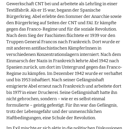
Gewerkschaft CNT bei und arbeitete als Lehrling in einer
Textilfabrik. Als er 15 war, begann der Spanische
Bürgerkrieg. Abel erlebte den Sommer der Anarchie sowie
den Bürgerkrieg auf Seiten der CNT und FAI. Er kämpfte
gegen das Franco-Regime und für die soziale Revolution.
Nach dem Sieg der Faschisten flüchtete er 1939 vor den
Truppen General Francos nach Frankreich. Dort wurde er
mit anderen antifaschistischen KämpferInnen in
verschiedenen Konzentrationslagern interniert. Nach dem
Einmarsch der Nazis in Frankreich kehrte Abel 1942 nach
Spanien zurück, um dort im Untergrund gegen das Franco-
Regime zu kämpfen. Im Dezember 1942 wurde er verhaftet
und bis 1953 inhaftiert. Nach seiner Gefängnishaft
emigrierte Abel erneut nach Frankreich und arbeitete dort
bis 1977 in einer Druckerei. Seine Gefängnishaft hatte ihn
nicht gebrochen, sondern – wie er es selbst einmal
formulierte – geistig gefestigt. Für ihn war das Gefängnis,
trotz der Lebensgefahr und der unmenschlichen
Haftbedingungen, eine Schule der Revolution.
Im Exil mischte er sich aktiv in die politischen Diskussionen