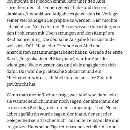
Ich möchte hier jedoch einmal kurz über den Abel
sprechen, den ich kennen gelernt habe und dessen
dankbare/undankbare Aufgabe es geworden ist, Verleger
seiner vierbändigen Biographie zu werden. Hier möchte
ich nicht von Neid oder den Besserwissern berichten, von
den Problemen mit Übersetzungen und den Kampf um
Rechtschreibung. Die deutsche Ausgabe kam zustande,
weil viele FAU-Mitglieder, Freunde von Abel und
Anarchisten zusammengearbeitet haben. Gerade der erste
Band, „Feigenkakteen & Skorpione“, war für Abel der
wichtigste. Viele wussten das und viele engagierten sich
dafür. Das war die praktische Solidarität und ein
Miteinander, wie es sich Abel für eine bessere Zukunft
gewünscht hat.
Wenn man meine Tochter fragt, wer Abel war, dann wird
sie wahrscheinlich immer noch sagen, der alte Mann, der
in unserem Bett lag und immer „rumgepupst“ hat. Meine
Lebensgefährtin würde sagen, der Mann, der zu jeder
Gelegenheit sein Taschentuch rausholte, reinspuckte und
im ganzen Haus seine Zigarettenasche verteilte. Als Abel