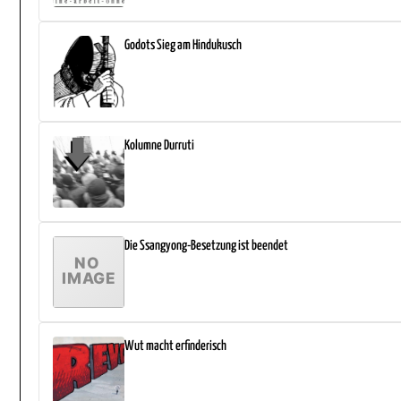
Godots Sieg am Hindukusch
Kolumne Durruti
Die Ssangyong-Besetzung ist beendet
Wut macht erfinderisch