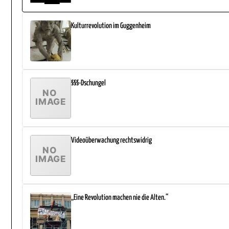
Kulturrevolution im Guggenheim
§§§-Dschungel
Videoüberwachung rechtswidrig
„Eine Revolution machen nie die Alten.“