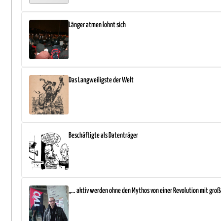
Länger atmen lohnt sich
Das Langweiligste der Welt
Beschäftigte als Datenträger
„… aktiv werden ohne den Mythos von einer Revolution mit gro