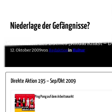
Niederlage der Gefängnisse?
Rezension des Buches „Ritual Knast – 
12. Oktober 2009
von
Redaktion
in
Kultur
Direkte Aktion 195 – Sep/Okt 2009
Ping Pong auf dem Arbeitsmarkt