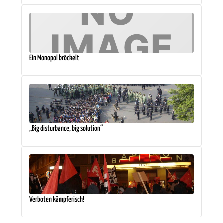
Ein Monopol bröckelt
„Big disturbance, big solution“
Verboten kämpferisch!