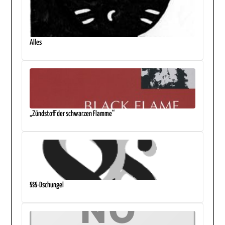
Alles
„Zündstoff der schwarzen Flamme“
§§§-Dschungel