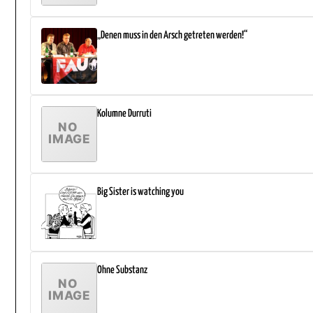
„Denen muss in den Arsch getreten werden!“
Kolumne Durruti
Big Sister is watching you
Ohne Substanz