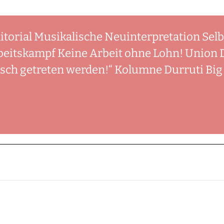
ditorial Musikalische Neuinterpretation Sel
eitskampf Keine Arbeit ohne Lohn! Union Dy
sch getreten werden!“ Kolumne Durruti Big 