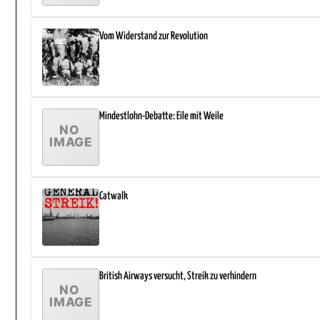
Vom Widerstand zur Revolution
Mindestlohn-Debatte: Eile mit Weile
Catwalk
British Airways versucht, Streik zu verhindern