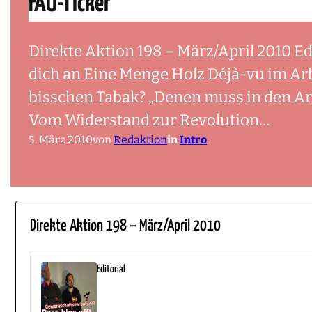
FAU-Ticker
Direkte Aktion 198 – März/April 2010 E
dich an Eine Menge Holz Déjà-vu im Arb
bisschen Tabak? „Denen muss in den Ar
Vom Widerstand zur Revolution…
5. März 2010
von
Redaktion
in
Intro
Direkte Aktion 198 – März/April 2010
Editorial