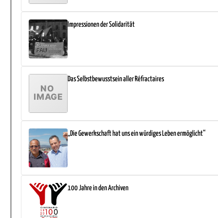
Impressionen der Solidarität
Das Selbstbewusstsein aller Réfractaires
„Die Gewerkschaft hat uns ein würdiges Leben ermöglicht“
100 Jahre in den Archiven