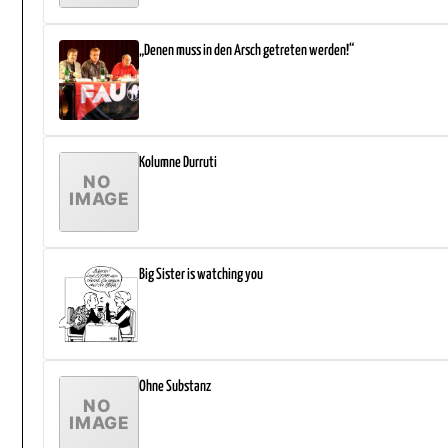
„Denen muss in den Arsch getreten werden!“
Kolumne Durruti
Big Sister is watching you
Ohne Substanz