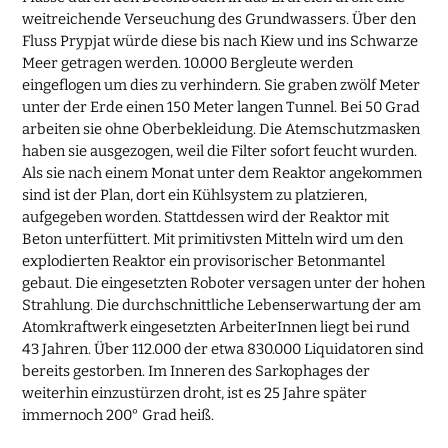
weitreichende Verseuchung des Grundwassers. Über den
Fluss Prypjat würde diese bis nach Kiew und ins Schwarze
Meer getragen werden. 10.000 Bergleute werden
eingeflogen um dies zu verhindern. Sie graben zwölf Meter
unter der Erde einen 150 Meter langen Tunnel. Bei 50 Grad
arbeiten sie ohne Oberbekleidung. Die Atemschutzmasken
haben sie ausgezogen, weil die Filter sofort feucht wurden.
Als sie nach einem Monat unter dem Reaktor angekommen
sind ist der Plan, dort ein Kühlsystem zu platzieren,
aufgegeben worden. Stattdessen wird der Reaktor mit
Beton unterfüttert. Mit primitivsten Mitteln wird um den
explodierten Reaktor ein provisorischer Betonmantel
gebaut. Die eingesetzten Roboter versagen unter der hohen
Strahlung. Die durchschnittliche Lebenserwartung der am
Atomkraftwerk eingesetzten ArbeiterInnen liegt bei rund
43 Jahren. Über 112.000 der etwa 830.000 Liquidatoren sind
bereits gestorben. Im Inneren des Sarkophages der
weiterhin einzustürzen droht, ist es 25 Jahre später
immernoch 200° Grad heiß.