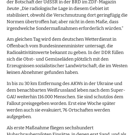
der Botschaft der UdSSR in der BRD im ZDF-Magazin
heute
: „Die radiologische Lage in diesem Gebiet ist
stabilisiert, obwohl die Verschmutzung dort geringfügig die
Normen übertroffen hat; aber nicht in dem Maße, dass
irgendwelche Sondermaßnahmen erforderlich würden.“
Am gleichen Tag wird dem deutschen Wetterdienst in
Offenbach vom Bundesinnenminister untersagt, die
Radioaktivitätswerte bekannt zu geben. In der DDR füllen
sich die Obst- und Gemüseläden plötzlich mit den
Erzeugnissen sozialistischer Landwirtschaft, die im Westen
keinen Abnehmer gefunden haben.
In bis zu 30 km Entfernung des AKWs in der Ukraine und
dem benachbarten Weißrussland leben nach dem Super-
GAU weiterhin 116.000 Menschen. Sie sind schutzlos dem
Fallout preisgegeben worden. Erst eine Woche später
werden auch sie evakuiert, 76 Ortschaften werden
aufgegeben.
Als erste Maßnahme fliegen sechshundert
Hubschrauberpiloten Einsätze, in denen erst Sand, und als