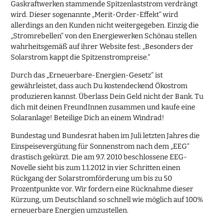
Gaskraftwerken stammende Spitzenlaststrom verdrängt
wird. Dieser sogenannte „Merit-Order-Effekt“ wird
allerdings an den Kunden nicht weitergegeben. Einzig die
„Stromrebellen“ von den Energiewerken Schönau stellen
wahrheitsgemäß auf ihrer Website fest: „Besonders der
Solarstrom kappt die Spitzenstrompreise.“
Durch das „Erneuerbare-Energien-Gesetz“ ist
gewährleistet, dass auch Du kostendeckend Ökostrom
produzieren kannst. Überlass Dein Geld nicht der Bank. Tu
dich mit deinen FreundInnen zusammen und kaufe eine
Solaranlage! Beteilige Dich an einem Windrad!
Bundestag und Bundesrat haben im Juli letzten Jahres die
Einspeisevergütung für Sonnenstrom nach dem „EEG“
drastisch gekürzt. Die am 9.7. 2010 beschlossene EEG-
Novelle sieht bis zum 1.1.2012 in vier Schritten einen
Rückgang der Solarstromförderung um bis zu 50
Prozentpunkte vor. Wir fordern eine Rücknahme dieser
Kürzung, um Deutschland so schnell wie möglich auf 100%
erneuerbare Energien umzustellen.