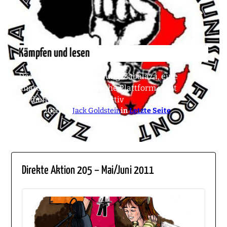
Kämpfen und lesen
Des letzten Rätsels Lösung: Zabalaza, eine
anarcho-kommunistische Plattform samt
Medien- und Druckkollektiv
23. Mai 2011
von
Jack Goldstein
in
Letzte Seite
Direkte Aktion 205 – Mai/Juni 2011