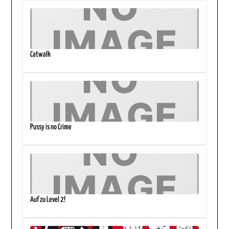
Catwalk
Pussy is no Crime
Auf zu Level 2!