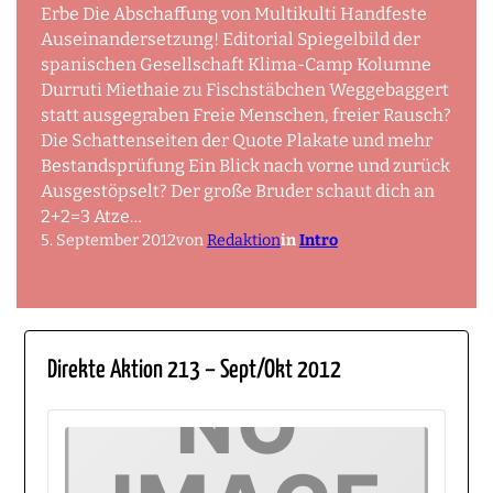
Erbe Die Abschaffung von Multikulti Handfeste
Auseinandersetzung! Editorial Spiegelbild der
spanischen Gesellschaft Klima-Camp Kolumne
Durruti Miethaie zu Fischstäbchen Weggebaggert
statt ausgegraben Freie Menschen, freier Rausch?
Die Schattenseiten der Quote Plakate und mehr
Bestandsprüfung Ein Blick nach vorne und zurück
Ausgestöpselt? Der große Bruder schaut dich an
2+2=3 Atze…
5. September 2012
von
Redaktion
in
Intro
Direkte Aktion 213 – Sept/Okt 2012