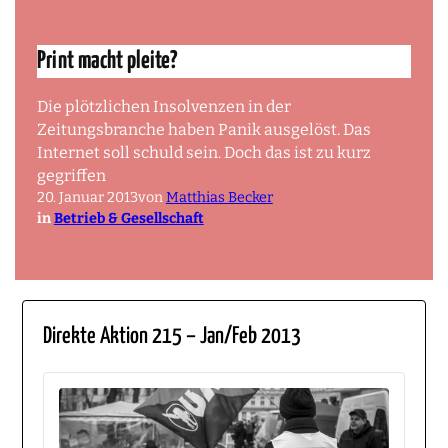
Print macht pleite?
Die plötzlichen Insolvenzen in der
Zeitungsbranche haben Panik ausgelöst. Das
Internet soll schuld sein. Doch das ist zu kurz
gegriffen
20. Januar 2013
von
Matthias Becker
in
Betrieb & Gesellschaft
Direkte Aktion 215 – Jan/Feb 2013