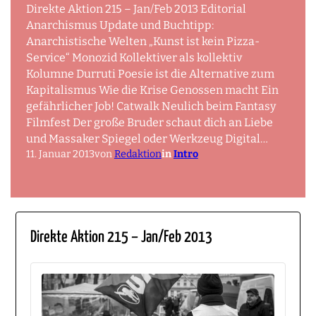
Direkte Aktion 215 – Jan/Feb 2013 Editorial
Anarchismus Update und Buchtipp:
Anarchistische Welten „Kunst ist kein Pizza-
Service“ Monozid Kollektiver als kollektiv
Kolumne Durruti Poesie ist die Alternative zum
Kapitalismus Wie die Krise Genossen macht Ein
gefährlicher Job! Catwalk Neulich beim Fantasy
Filmfest Der große Bruder schaut dich an Liebe
und Massaker Spiegel oder Werkzeug Digital…
11. Januar 2013
von
Redaktion
in
Intro
Direkte Aktion 215 – Jan/Feb 2013