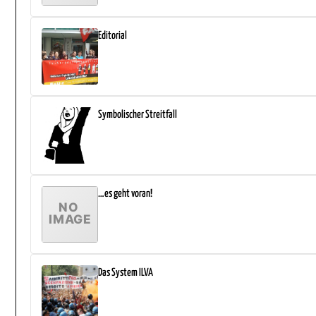
Editorial
Symbolischer Streitfall
…es geht voran!
Das System ILVA