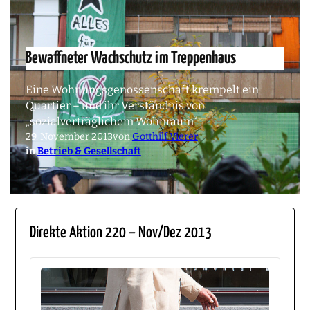
Bewaffneter Wachschutz im Treppenhaus
Eine Wohnungsgenossenschaft krempelt ein
Quartier – und ihr Verständnis von
„sozialverträglichem Wohnraum“
29. November 2013
von
Gotthilf Vierer
in
Betrieb & Gesellschaft
Direkte Aktion 220 – Nov/Dez 2013