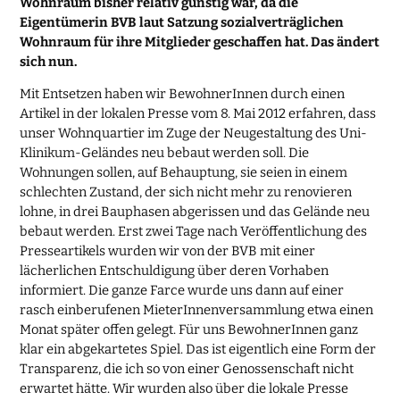
Wohnraum bisher relativ günstig war, da die
Eigentümerin BVB laut Satzung sozialverträglichen
Wohnraum für ihre Mitglieder geschaffen hat. Das ändert
sich nun.
Mit Entsetzen haben wir BewohnerInnen durch einen
Artikel in der lokalen Presse vom 8. Mai 2012 erfahren, dass
unser Wohnquartier im Zuge der Neugestaltung des Uni-
Klinikum-Geländes neu bebaut werden soll. Die
Wohnungen sollen, auf Behauptung, sie seien in einem
schlechten Zustand, der sich nicht mehr zu renovieren
lohne, in drei Bauphasen abgerissen und das Gelände neu
bebaut werden. Erst zwei Tage nach Veröffentlichung des
Presseartikels wurden wir von der BVB mit einer
lächerlichen Entschuldigung über deren Vorhaben
informiert. Die ganze Farce wurde uns dann auf einer
rasch einberufenen MieterInnenversammlung etwa einen
Monat später offen gelegt. Für uns BewohnerInnen ganz
klar ein abgekartetes Spiel. Das ist eigentlich eine Form der
Transparenz, die ich so von einer Genossenschaft nicht
erwartet hätte. Wir wurden also über die lokale Presse