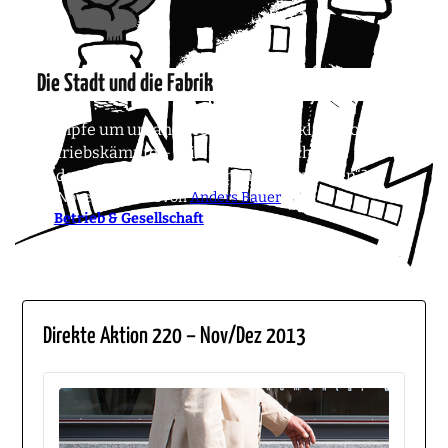
Die Stadt und die Fabrik
Kämpfe um urbane Freiräume und klassische
Betriebskämpfe – „Ein Problem nach dem
anderen“ oder „zusammen mehr erreichen“?
10. November 2013
von
Anders Bauer
in
Betrieb & Gesellschaft
Direkte Aktion 220 – Nov/Dez 2013