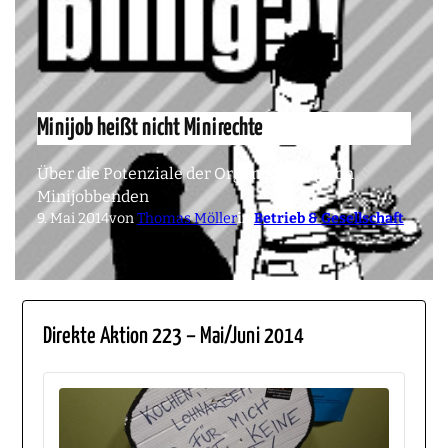
Minijob heißt nicht Minirechte
Über die Potenziale der Organisierung von
Minijobbenden
9. Mai 2014
von
Thomas Möller
in
Betrieb & Gesellschaft
Direkte Aktion 223 – Mai/Juni 2014