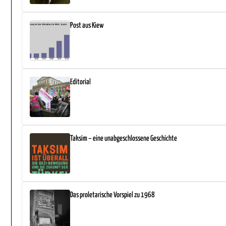
Post aus Kiew
Editorial
Taksim – eine unabgeschlossene Geschichte
Das proletarische Vorspiel zu 1968