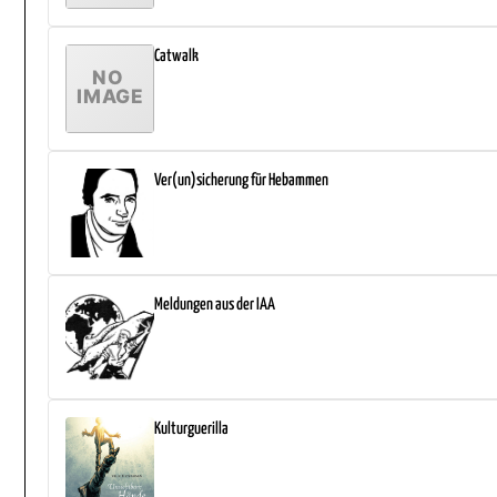
Catwalk
Ver(un)sicherung für Hebammen
Meldungen aus der IAA
Kulturguerilla