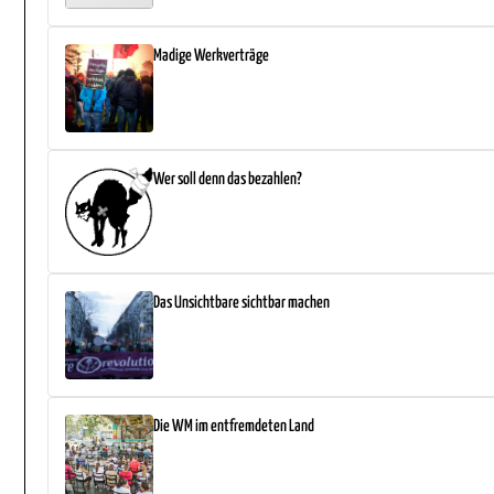
Madige Werkverträge
Wer soll denn das bezahlen?
Das Unsichtbare sichtbar machen
Die WM im entfremdeten Land