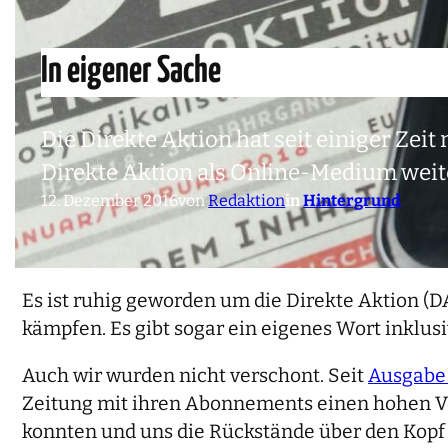
In eigener Sache
Die Direkte Aktion hat seit einiger Zeit
Direkte Aktion als Online-Medium weit
12. Dezember 2016
von
Redaktion
in
Hintergrund
Es ist ruhig geworden um die Direkte Aktion (D
kämpfen. Es gibt sogar ein eigenes Wort inklus
Auch wir wurden nicht verschont. Seit
Ausgabe
Zeitung mit ihren Abonnements einen hohen V
konnten und uns die Rückstände über den Kopf 