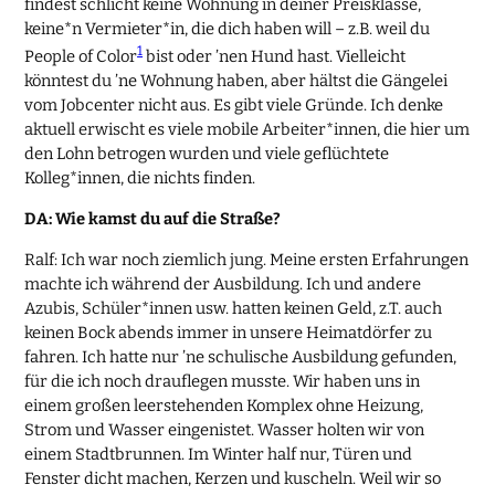
findest schlicht keine Wohnung in deiner Preisklasse,
keine*n Vermieter*in, die dich haben will – z.B. weil du
1
People of Color
bist oder ’nen Hund hast. Vielleicht
könntest du ’ne Wohnung haben, aber hältst die Gängelei
vom Jobcenter nicht aus. Es gibt viele Gründe. Ich denke
aktuell erwischt es viele mobile Arbeiter*innen, die hier um
den Lohn betrogen wurden und viele geflüchtete
Kolleg*innen, die nichts finden.
DA: Wie kamst du auf die Straße?
Ralf: Ich war noch ziemlich jung. Meine ersten Erfahrungen
machte ich während der Ausbildung. Ich und andere
Azubis, Schüler*innen usw. hatten keinen Geld, z.T. auch
keinen Bock abends immer in unsere Heimatdörfer zu
fahren. Ich hatte nur ’ne schulische Ausbildung gefunden,
für die ich noch drauflegen musste. Wir haben uns in
einem großen leerstehenden Komplex ohne Heizung,
Strom und Wasser eingenistet. Wasser holten wir von
einem Stadtbrunnen. Im Winter half nur, Türen und
Fenster dicht machen, Kerzen und kuscheln. Weil wir so