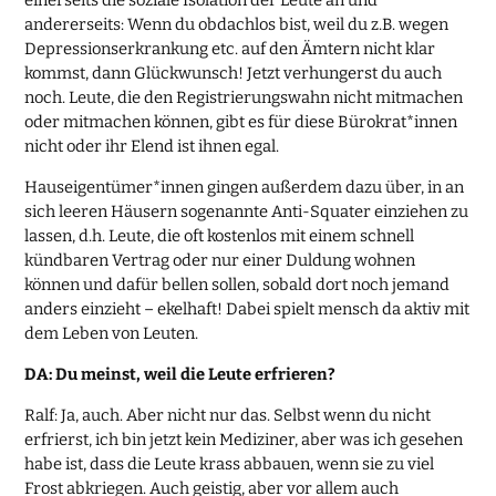
einerseits die soziale Isolation der Leute an und
andererseits: Wenn du obdachlos bist, weil du z.B. wegen
Depressionserkrankung etc. auf den Ämtern nicht klar
kommst, dann Glückwunsch! Jetzt verhungerst du auch
noch. Leute, die den Registrierungswahn nicht mitmachen
oder mitmachen können, gibt es für diese Bürokrat*innen
nicht oder ihr Elend ist ihnen egal.
Hauseigentümer*innen gingen außerdem dazu über, in an
sich leeren Häusern sogenannte Anti-Squater einziehen zu
lassen, d.h. Leute, die oft kostenlos mit einem schnell
kündbaren Vertrag oder nur einer Duldung wohnen
können und dafür bellen sollen, sobald dort noch jemand
anders einzieht – ekelhaft! Dabei spielt mensch da aktiv mit
dem Leben von Leuten.
DA: Du meinst, weil die Leute erfrieren?
Ralf: Ja, auch. Aber nicht nur das. Selbst wenn du nicht
erfrierst, ich bin jetzt kein Mediziner, aber was ich gesehen
habe ist, dass die Leute krass abbauen, wenn sie zu viel
Frost abkriegen. Auch geistig, aber vor allem auch