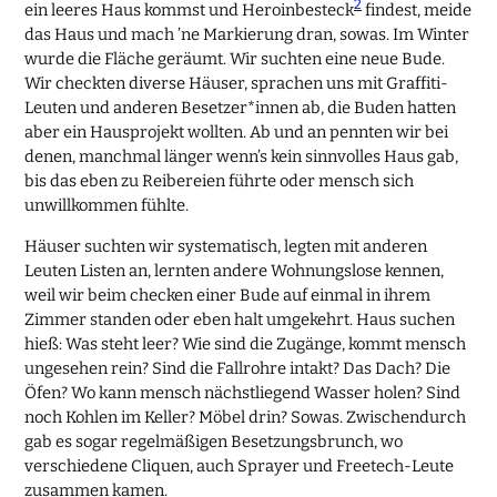
2
ein leeres Haus kommst und Heroinbesteck
findest, meide
das Haus und mach ’ne Markierung dran, sowas. Im Winter
wurde die Fläche geräumt. Wir suchten eine neue Bude.
Wir checkten diverse Häuser, sprachen uns mit Graffiti-
Leuten und anderen Besetzer*innen ab, die Buden hatten
aber ein Hausprojekt wollten. Ab und an pennten wir bei
denen, manchmal länger wenn’s kein sinnvolles Haus gab,
bis das eben zu Reibereien führte oder mensch sich
unwillkommen fühlte.
Häuser suchten wir systematisch, legten mit anderen
Leuten Listen an, lernten andere Wohnungslose kennen,
weil wir beim checken einer Bude auf einmal in ihrem
Zimmer standen oder eben halt umgekehrt. Haus suchen
hieß: Was steht leer? Wie sind die Zugänge, kommt mensch
ungesehen rein? Sind die Fallrohre intakt? Das Dach? Die
Öfen? Wo kann mensch nächstliegend Wasser holen? Sind
noch Kohlen im Keller? Möbel drin? Sowas. Zwischendurch
gab es sogar regelmäßigen Besetzungsbrunch, wo
verschiedene Cliquen, auch Sprayer und Freetech-Leute
zusammen kamen.