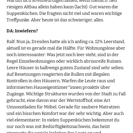
Warum sich so entwürdigen lassen, wenn mensch ’nen
riesigen Altbau allein haben kann (lacht). Gut waren die
Suppenküchen. Die fragten nicht viel und waren wichtige
Treffpunke. Aber heute ist das schwieriger, alles.
DA: Inwiefern?
Ralf: Nun ja, Dresden hatte als ich anfing ca. 12% Leerstand,
aktuell ist es gerade mal die Hälfte. Für Wohnungslose aber
noch interessanter: Was jetzt noch leer steht, sind in der
Regel Einzelwohnungen oder wirklich abrissreife Ruinen.
Leere Häuser in halbwegs gutem Zustand sind sehr selten.
Auf Besetzungen reagierten die Bullen mit illegalen
Kontrollen in den Häusern. Warfen die Leute raus und
informierten Hauseigentümer*innen proaktiv über
Zugänge. Wichtige Strukturen wurden von der Stadt zu Fall
gebracht, eine davon war der Wertstoffhof, eine Art
Umsonstladen für Möbel. Gerade für saubere Matratzen
und ein bisschen Komfort war der sehr wichtig. Aber auch
viel elementarer: In vielen Suppenküchen bekommst du
nur noch was mit Bedürftigkeitsnachweis, das heizt