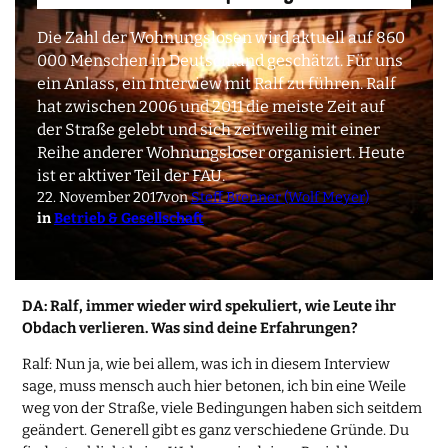
Die Zahl der Wohnungslosen wird aktuell auf 860
000 Menschen in Deutschland geschätzt. Für uns
ein Anlass, ein Interview mit Ralf zu führen. Ralf
hat zwischen 2006 und 2011 die meiste Zeit auf
der Straße gelebt und sich zeitweilig mit einer
Reihe anderer Wohnungsloser organisiert. Heute
ist er aktiver Teil der FAU.
22. November 2017
von
Steff Brenner (Wolf Meyer)
in
Betrieb & Gesellschaft
DA: Ralf, immer wieder wird spekuliert, wie Leute ihr
Obdach verlieren. Was sind deine Erfahrungen?
Ralf: Nun ja, wie bei allem, was ich in diesem Interview
sage, muss mensch auch hier betonen, ich bin eine Weile
weg von der Straße, viele Bedingungen haben sich seitdem
geändert. Generell gibt es ganz verschiedene Gründe. Du