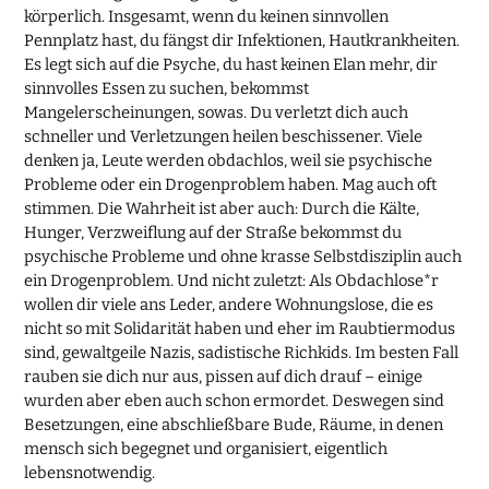
körperlich. Insgesamt, wenn du keinen sinnvollen
Pennplatz hast, du fängst dir Infektionen, Hautkrankheiten.
Es legt sich auf die Psyche, du hast keinen Elan mehr, dir
sinnvolles Essen zu suchen, bekommst
Mangelerscheinungen, sowas. Du verletzt dich auch
schneller und Verletzungen heilen beschissener. Viele
denken ja, Leute werden obdachlos, weil sie psychische
Probleme oder ein Drogenproblem haben. Mag auch oft
stimmen. Die Wahrheit ist aber auch: Durch die Kälte,
Hunger, Verzweiflung auf der Straße bekommst du
psychische Probleme und ohne krasse Selbstdisziplin auch
ein Drogenproblem. Und nicht zuletzt: Als Obdachlose*r
wollen dir viele ans Leder, andere Wohnungslose, die es
nicht so mit Solidarität haben und eher im Raubtiermodus
sind, gewaltgeile Nazis, sadistische Richkids. Im besten Fall
rauben sie dich nur aus, pissen auf dich drauf – einige
wurden aber eben auch schon ermordet. Deswegen sind
Besetzungen, eine abschließbare Bude, Räume, in denen
mensch sich begegnet und organisiert, eigentlich
lebensnotwendig.