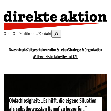
Zum
Inhalt
springen
Suchen
Über Uns
Multimedia
Kontakt
Tageskämpfe
Zeitgeschehen
Kultur & Leben
Strategie & Organisation
Weltweit
Historisches
Best of FAU
Obdachlosigkeit: „Es hilft, die eigene Situation
als selbstbewussten Kampf zu begreifen.“