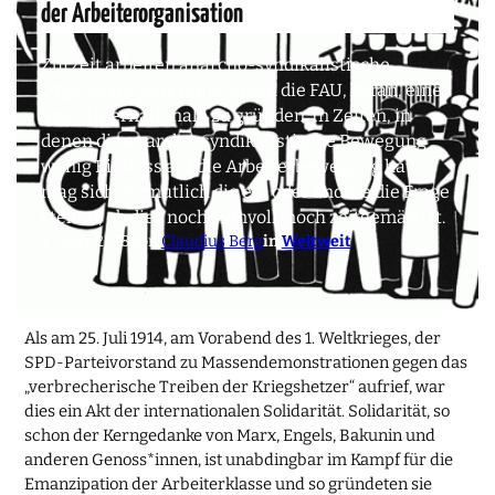
der Arbeiterorganisation
Zurzeit arbeiten anarcho-syndikalistische
Organisationen, unter ihnen die FAU, daran, eine
neue Internationale zu gründen. In Zeiten, in
denen die anarcho-syndikalistische Bewegung
wenig Einfluss auf die Arbeiterbewegung hat,
mag sich vermutlich die ein oder andere die Frage
stellen, ob dies noch sinnvoll, noch zeitgemäß ist.
7. März 2018
von
Claudius Berg
in
Weltweit
Als am 25. Juli 1914, am Vorabend des 1. Weltkrieges, der
SPD-Parteivorstand zu Massendemonstrationen gegen das
„verbrecherische Treiben der Kriegshetzer“ aufrief, war
dies ein Akt der internationalen Solidarität. Solidarität, so
schon der Kerngedanke von Marx, Engels, Bakunin und
anderen Genoss*innen, ist unabdingbar im Kampf für die
Emanzipation der Arbeiterklasse und so gründeten sie