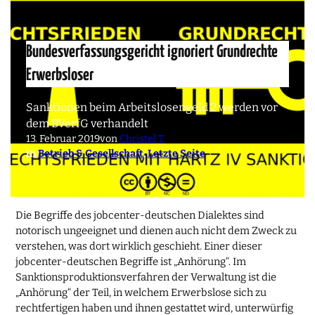
Bundesverfassungsgericht ignoriert Grundrechte
Erwerbsloser
Sanktionen beim Arbeitslosengeld 2 werden vor
dem BVerfG verhandelt
13. Februar 2019
von
Christel T.
in
Betrieb & Gesellschaft
, 
Letzte Seite
Die Begriffe des jobcenter-deutschen Dialektes sind
notorisch ungeeignet und dienen auch nicht dem Zweck zu
verstehen, was dort wirklich geschieht. Einer dieser
jobcenter-deutschen Begriffe ist „Anhörung“. Im
Sanktionsproduktionsverfahren der Verwaltung ist die
„Anhörung“ der Teil, in welchem Erwerbslose sich zu
rechtfertigen haben und ihnen gestattet wird, unterwürfig