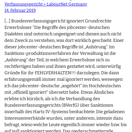
Verfassungsgericht » LabourNet Germany
14. Februar 2019
[…] Bundesverfassungsgericht ignoriert Grundrechte
Erwerbsloser “Die Begriffe des jobcenter-deutschen
Dialektes sind notorisch ungeeignet und dienen auch nicht
dem Zweck zu verstehen, was dort wirklich geschieht. Einer
dieser jobcenter-deutschen Begriffe ist „Anhörung“. Im
Sanktions-produktionsverfahren der Verwaltung ist die
„Anhörung“ der Teil, in welchem Erwerbslose sich zu
rechtfertigen haben und ihnen gestattet wird, unterwürfig
Gründe für ihr FEHLVERHALTEN!!! darzulegen. Die dann
erfahrungsgemäß immer mal ignoriert werden, weswegen
ich das jobcenter-deutsche „angehört“ im Hochdeutschen
mit „offiziell ignoriert“ übersetzt habe. Etwas Ähnliches
erlebte ich kürzlich, als ich die Verhandlung des
Bundesverfassungsgerichts (BVerfG) über Sanktionen
innerhalb des Hartz IV-Systems beobachtete: Die geladenen
Interessenverbände wurden, unter anderem, intensiv dazu
befragt, wieso welche Leute eigentlich immer wieder bzw. bis
auf null sanktioniert werden. Das niederschmetternde