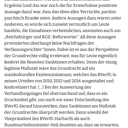
Ergebnis (und das war noch die für Erwerbslose positivste
Aussage dazu) war, dass das eben alles Verrückte, pardon:
psychisch Kranke seien. Andere Aussagen dazu waren unter
Anderem, es würde sich zumeist vermutlich um Leute
handeln, die Einnahmen verheimlichen, ansonsten auch um
„Reichsbürger und BGE-Befürworter“. All diese Aussagen
provozierten überhaupt keine Nachfragen der
Verfassungsrichter*Innen. Dabei ist es aus der Perspektive
der Grundrechte völlig irrelevant, was für Leute eigentlich
konkret die fiesesten Sanktionen erhalten. Denn der einzig
legitime Maßstab wäre das Grundrecht auf ein
soziokulturelles Existenzminimum, welches das BVerfG in
seinen Urteilen von 2010, 2012 und 2014 ausgestaltet und
konkretisiert hat. (…) Bei der Auswertung des
Verhandlungstages fiel überraschend auf, dass es ein
Druckmittel gibt, um noch vor einer Entscheidung des
BVerfG darauf hinzuwirken, dass Sanktionen am Maßstab
der Grundrechte überprüft werden. Denn sowohl der
Vizepräsident des BVerfG Harbarth als auch
Bundesarbeitsminister Heil deuteten an, dass sie erwarten,