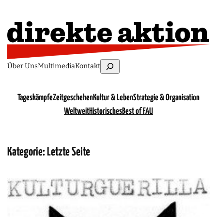
Suchen
Über Uns
Multimedia
Kontakt
Tageskämpfe
Zeitgeschehen
Kultur & Leben
Strategie & Organisation
Weltweit
Historisches
Best of FAU
Kategorie:
Letzte Seite