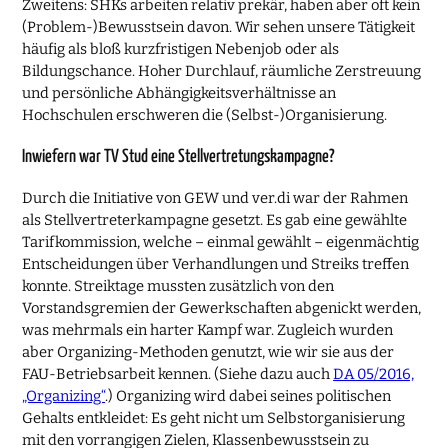
Zweitens: SHKs arbeiten relativ prekär, haben aber oft kein
(Problem-)Bewusstsein davon. Wir sehen unsere Tätigkeit
häufig als bloß kurzfristigen Nebenjob oder als
Bildungschance. Hoher Durchlauf, räumliche Zerstreuung
und persönliche Abhängigkeitsverhältnisse an
Hochschulen erschweren die (Selbst-)Organisierung.
Inwiefern war TV Stud eine Stellvertretungskampagne?
Durch die Initiative von GEW und ver.di war der Rahmen
als Stellvertreterkampagne gesetzt. Es gab eine gewählte
Tarifkommission, welche – einmal gewählt – eigenmächtig
Entscheidungen über Verhandlungen und Streiks treffen
konnte. Streiktage mussten zusätzlich von den
Vorstandsgremien der Gewerkschaften abgenickt werden,
was mehrmals ein harter Kampf war. Zugleich wurden
aber Organizing-Methoden genutzt, wie wir sie aus der
FAU-Betriebsarbeit kennen. (Siehe dazu auch
DA 05/2016,
„Organizing“
.) Organizing wird dabei seines politischen
Gehalts entkleidet: Es geht nicht um Selbstorganisierung
mit den vorrangigen Zielen, Klassenbewusstsein zu