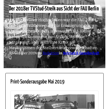
Der 2018er TVStud-Streik aus Sicht der FAU Berlin
An den Berliner Hochschulen war die FAU 2018
Teil der Streikbewegung zur Erneuerung des
studentischen DGB-Tarifvertrags. FAU-Aktive
haben die Kampagne von Anfang bis Ende
mitgeprägt, aber auch ihre Kritik an
Mechanismen der Stellvertretergewerkschaften.
30. Oktober 2019
von
Redaktion
in
Betrieb & Gesellschaft
Print-Sonderausgabe Mai 2019