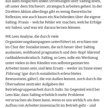
aus allen möglichen linken Strömungen über Salting lesen,
oft unter dem Stichwort: ‚strategisch arbeiten gehen‘. In der
Direkten Aktion allerdings gibt es wenig theoretische
Reflexion, wie auch kaum ein Nachdenken über die eigene
Salting-Praxis – welche Fehler wir machen, welche Erfolge
wir haben, und was wir daraus lernen können.
MK Lees Analyse, die durch viele
Organisierungskampagnen unterfüttert ist, erschien mir
im Chor der Sozialist:innen, die sich heuer über Salting
auslassen, wohltuend pragmatisch und den-Kopf-klärend
radikaldemokratisch. Salting, so Lees, solle ein Werkzeug
unter vielen in den Händen von selbstorganisierten
Arbeiter:innen sein, und kein Ersatz – weder im Sinne einer
‚Führung‘ (gar durch sozialistisch erleuchtetes
Bewusstsein, gähn!), die von Außen kommt, noch durch die
Übernahme zentraler Aufgaben der
Betriebsgruppenarbeit durch Salts. Im Gegenteil wird bei
Lees klar, dass Salting erheblich mehr Probleme
verursachen als lösen kann, wenn es uns wirklich um den
Aufbau von Arbeiter:innenmacht im Betrieb geht – und