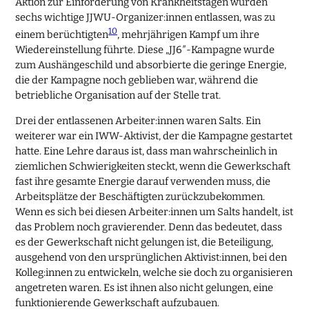
Aktion zur Einforderung von Krankheitstagen wurden
sechs wichtige JJWU-Organizer:innen entlassen, was zu
10
einem berüchtigten
, mehrjährigen Kampf um ihre
Wiedereinstellung führte. Diese „JJ6″-Kampagne wurde
zum Aushängeschild und absorbierte die geringe Energie,
die der Kampagne noch geblieben war, während die
betriebliche Organisation auf der Stelle trat.
Drei der entlassenen Arbeiter:innen waren Salts. Ein
weiterer war ein IWW-Aktivist, der die Kampagne gestartet
hatte. Eine Lehre daraus ist, dass man wahrscheinlich in
ziemlichen Schwierigkeiten steckt, wenn die Gewerkschaft
fast ihre gesamte Energie darauf verwenden muss, die
Arbeitsplätze der Beschäftigten zurückzubekommen.
Wenn es sich bei diesen Arbeiter:innen um Salts handelt, ist
das Problem noch gravierender. Denn das bedeutet, dass
es der Gewerkschaft nicht gelungen ist, die Beteiligung,
ausgehend von den ursprünglichen Aktivist:innen, bei den
Kolleg:innen zu entwickeln, welche sie doch zu organisieren
angetreten waren. Es ist ihnen also nicht gelungen, eine
funktionierende Gewerkschaft aufzubauen.