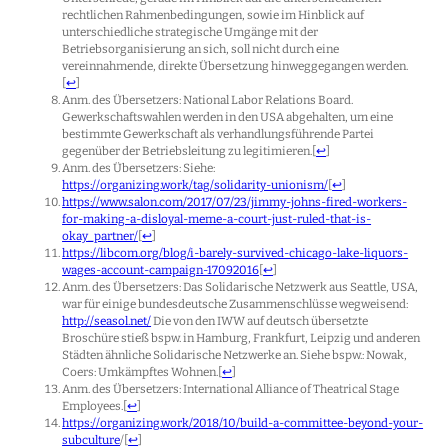
rechtlichen Rahmenbedingungen, sowie im Hinblick auf
unterschiedliche strategische Umgänge mit der
Betriebsorganisierung an sich, soll nicht durch eine
vereinnahmende, direkte Übersetzung hinweggegangen werden.
[
↩
]
Anm. des Übersetzers: National Labor Relations Board.
Gewerkschaftswahlen werden in den USA abgehalten, um eine
bestimmte Gewerkschaft als verhandlungsführende Partei
gegenüber der Betriebsleitung zu legitimieren.
[
↩
]
Anm. des Übersetzers: Siehe:
https://organizing.work/tag/solidarity-unionism/
[
↩
]
https://www.salon.com/2017/07/23/jimmy-johns-fired-workers-
for-making-a-disloyal-meme-a-court-just-ruled-that-is-
okay_partner/
[
↩
]
https://libcom.org/blog/i-barely-survived-chicago-lake-liquors-
wages-account-campaign-17092016
[
↩
]
Anm. des Übersetzers: Das Solidarische Netzwerk aus Seattle, USA,
war für einige bundesdeutsche Zusammenschlüsse wegweisend:
http://seasol.net/
Die von den IWW auf deutsch übersetzte
Broschüre stieß bspw. in Hamburg, Frankfurt, Leipzig und anderen
Städten ähnliche Solidarische Netzwerke an. Siehe bspw.: Nowak,
Coers: Umkämpftes Wohnen.
[
↩
]
Anm. des Übersetzers: International Alliance of Theatrical Stage
Employees.
[
↩
]
https://organizing.work/2018/10/build-a-committee-beyond-your-
subculture
/
[
↩
]