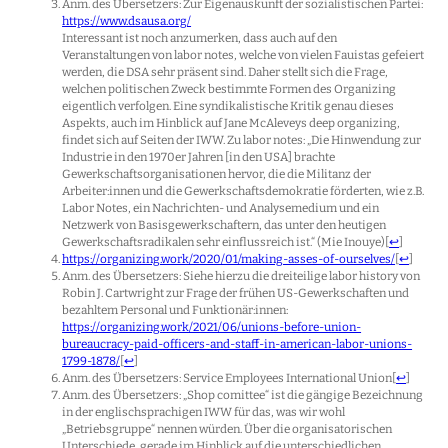
Anm. des Übersetzers: Zur Eigenauskunft der sozialistischen Partei:
https://www.dsausa.org/
Interessant ist noch anzumerken, dass auch auf den
Veranstaltungen von labor notes, welche von vielen Fauistas gefeiert
werden, die DSA sehr präsent sind. Daher stellt sich die Frage,
welchen politischen Zweck bestimmte Formen des Organizing
eigentlich verfolgen. Eine syndikalistische Kritik genau dieses
Aspekts, auch im Hinblick auf Jane McAleveys deep organizing,
findet sich auf Seiten der IWW. Zu labor notes: „Die Hinwendung zur
Industrie in den 1970er Jahren [in den USA] brachte
Gewerkschaftsorganisationen hervor, die die Militanz der
Arbeiter:innen und die Gewerkschaftsdemokratie förderten, wie z.B.
Labor Notes, ein Nachrichten- und Analysemedium und ein
Netzwerk von Basisgewerkschaftern, das unter den heutigen
Gewerkschaftsradikalen sehr einflussreich ist.“ (Mie Inouye)
[
↩
]
https://organizing.work/2020/01/making-asses-of-ourselves/
[
↩
]
Anm. des Übersetzers: Siehe hierzu die dreiteilige labor history von
Robin J. Cartwright zur Frage der frühen US-Gewerkschaften und
bezahltem Personal und Funktionär:innen:
https://organizing.work/2021/06/unions-before-union-
bureaucracy-paid-officers-and-staff-in-american-labor-unions-
1799-1878/
[
↩
]
Anm. des Übersetzers: Service Employees International Union
[
↩
]
Anm. des Übersetzers: „Shop comittee“ ist die gängige Bezeichnung
in der englischsprachigen IWW für das, was wir wohl
„Betriebsgruppe“ nennen würden. Über die organisatorischen
Unterschiede, gerade im Hinblick auf die unterschiedlichen