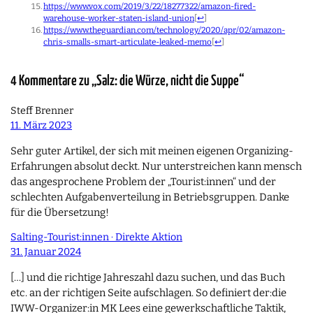
https://www.vox.com/2019/3/22/18277322/amazon-fired-
warehouse-worker-staten-island-union
[
↩
]
https://www.theguardian.com/technology/2020/apr/02/amazon-
chris-smalls-smart-articulate-leaked-memo
[
↩
]
4 Kommentare zu „Salz: die Würze, nicht die Suppe“
Steff Brenner
11. März 2023
Sehr guter Artikel, der sich mit meinen eigenen Organizing-
Erfahrungen absolut deckt. Nur unterstreichen kann mensch
das angesprochene Problem der „Tourist:innen“ und der
schlechten Aufgabenverteilung in Betriebsgruppen. Danke
für die Übersetzung!
Salting-Tourist:innen · Direkte Aktion
31. Januar 2024
[…] und die richtige Jahreszahl dazu suchen, und das Buch
etc. an der richtigen Seite aufschlagen. So definiert der:die
IWW-Organizer:in MK Lees eine gewerkschaftliche Taktik,