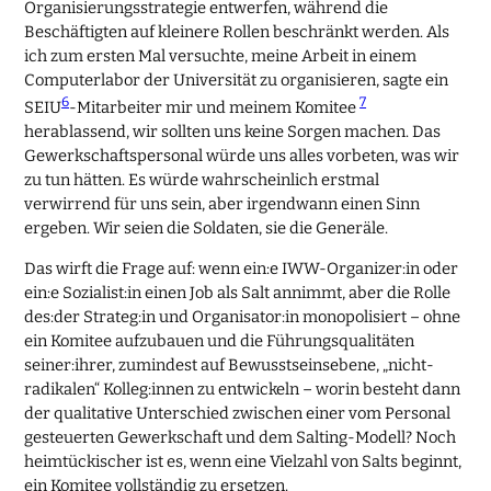
Organisierungsstrategie entwerfen, während die
Beschäftigten auf kleinere Rollen beschränkt werden. Als
ich zum ersten Mal versuchte, meine Arbeit in einem
Computerlabor der Universität zu organisieren, sagte ein
6
7
SEIU
-Mitarbeiter mir und meinem Komitee
herablassend, wir sollten uns keine Sorgen machen. Das
Gewerkschaftspersonal würde uns alles vorbeten, was wir
zu tun hätten. Es würde wahrscheinlich erstmal
verwirrend für uns sein, aber irgendwann einen Sinn
ergeben. Wir seien die Soldaten, sie die Generäle.
Das wirft die Frage auf: wenn ein:e IWW-Organizer:in oder
ein:e Sozialist:in einen Job als Salt annimmt, aber die Rolle
des:der Strateg:in und Organisator:in monopolisiert – ohne
ein Komitee aufzubauen und die Führungsqualitäten
seiner:ihrer, zumindest auf Bewusstseinsebene, „nicht-
radikalen“ Kolleg:innen zu entwickeln – worin besteht dann
der qualitative Unterschied zwischen einer vom Personal
gesteuerten Gewerkschaft und dem Salting-Modell? Noch
heimtückischer ist es, wenn eine Vielzahl von Salts beginnt,
ein Komitee vollständig zu ersetzen.