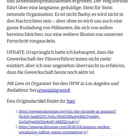
und Arbeitskampfmaßnahmen ergreifen. Der Weg dorthin
führt über eine langsame, geduldige, Stein für Stein
setzende Organisation. Es ist nicht flashy, es wird nicht in
den Nachrichten sein – aber ohne es wird uns auch eine
ganze Busladung von Militanten, die sich von außen
hereinschleichen, nur eine weitere Illusion von unserem
Fortschritt vorgauckeln.
UPDATE: Ursprünglich hatte ich behauptet, dass die
Gewerkschaft der Filmvorführer:innen nicht mehr
existiert, aber ich war angenehm überrascht zu erfahren,
dass die Gewerkschaft heute noch aktiv ist.
MK Lees ist Organizer bei den IWW in Los Angeles und
Redakteur bei
organizing.work
.
Den Originalartikel findet ihr
hier
.
https://regenerationmag.org/join-the-struggle-at-amazon/?
fbclid=IwAR0iFL7s4LcW6IZij85oAjvBKcOyq68y-
GsOaQweGb35q4wZj-h88ZZcssA
[
↩
]
https://www.jacobinmag.com/2020/04/amazon-worker-
organizing-salting-union-coronavirus
[
↩
]