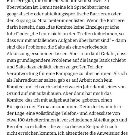
Barriere gibt, die ohne ein Salt nur sehr schwer zu
überwinden ist. Damit meine ich Sprachbarrieren,
geografische oder abteilungsspezifische Barrieren oder
den Zugang zu Mitarbeiter:innenlisten. Wenn die Barriere
darin besteht, dass „das Komitee keine Einzelgespräche
führt“ oder „die Leute nicht an den Treffen teilnehmen, so
dass wir mit anfallenden Aufgaben überlastet sind“ – dann
sind dies Probleme, die Salts als eine verlockende
Abkürzung erscheinen lassen. Aber man läuft Gefahr, dass
man grundlegendere Probleme auf die lange Bank schiebt
und Salts dazu einlädt, einen zu großen Teil der
Verantwortung für eine Kampagne zu übernehmen. Als ich
als Fahrradkurier salzte, gab es auf Arbeit noch kein
Komitee und ich verbrachte etwa ein Jahr damit, eines von
Grund auf mit aufzubauen. Aber dann hat mich das
Komitee, das ich mit aufgebaut habe, gebeten, einen
Bürojob in der Firma anzunehmen. Denn dort war ich in
der Lage, eine vollständige Telefon- und Adressliste von
etwa 100 Arbeiter:innen in verschiedenen Abteilungen und
Berufen zu erhalten, die wir zu diesem Zeitpunkt noch
nicht erreichen konnten. Ich akzeptierte die Anweisung des