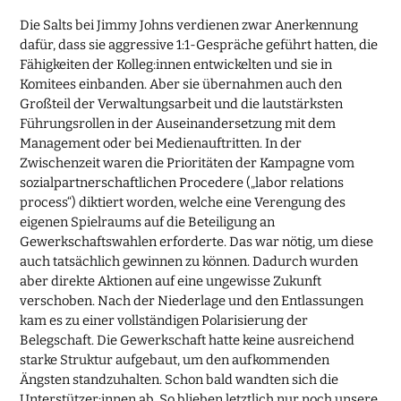
Die Salts bei Jimmy Johns verdienen zwar Anerkennung
dafür, dass sie aggressive 1:1-Gespräche geführt hatten, die
Fähigkeiten der Kolleg:innen entwickelten und sie in
Komitees einbanden. Aber sie übernahmen auch den
Großteil der Verwaltungsarbeit und die lautstärksten
Führungsrollen in der Auseinandersetzung mit dem
Management oder bei Medienauftritten. In der
Zwischenzeit waren die Prioritäten der Kampagne vom
sozialpartnerschaftlichen Procedere („labor relations
process“) diktiert worden, welche eine Verengung des
eigenen Spielraums auf die Beteiligung an
Gewerkschaftswahlen erforderte. Das war nötig, um diese
auch tatsächlich gewinnen zu können. Dadurch wurden
aber direkte Aktionen auf eine ungewisse Zukunft
verschoben. Nach der Niederlage und den Entlassungen
kam es zu einer vollständigen Polarisierung der
Belegschaft. Die Gewerkschaft hatte keine ausreichend
starke Struktur aufgebaut, um den aufkommenden
Ängsten standzuhalten. Schon bald wandten sich die
Unterstützer:innen ab. So blieben letztlich nur noch unsere