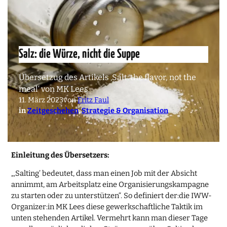
Salz: die Würze, nicht die Suppe
Übersetzug des Artikels ‚Salt: the flavor, not the
meal‘ von MK Lees.
11. März 2023
von
Fritz Faul
in
Zeitgeschehen
, 
Strategie & Organisation
Einleitung des Übersetzers:
„‚Salting’ bedeutet, dass man einen Job mit der Absicht
annimmt, am Arbeitsplatz eine Organisierungskampagne
zu starten oder zu unterstützen“. So definiert der:die IWW-
Organizer:in MK Lees diese gewerkschaftliche Taktik im
unten stehenden Artikel. Vermehrt kann man dieser Tage