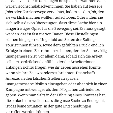
als Salt. Viele der in den obigen Beispielen erwähnten Salts
waren Hochschulabsolvent:innen. Sie haben auf bessere
Jobs oder Karrierewege verzichtet, indem sie den Job, den
sie wirklich machen wollten, aufschoben. Oder indem sie
sich selbst davon überzeugten, dass diese Sache hier ein
längerfristiges Opfer für die Bewegung sei. Es muss gesagt
werden: das ist fast nie von Dauer. Diese Einstellungen
können hingegen zu Ungeduld auf Seiten der Salting-
Tourist:innen führen, sowie dem gefühlten Druck, endlich
Erfolge in einem Zeitrahmen zu haben, der der Sache völlig
unangemessen ist. Vor allem dann, sobald sich die Arbeit
selbst zu erdrückend anfühlt oder die Arbeiter:innen
anfangen sich zu fragen, wie ihr Leben aussehen könnte,
wenn sie ihre Zeit woanders zubrächten. Das schafft
Anreize, an den falschen Stellen zu sparen,
unangemessene Risiken einzugehen oder aber sich in einer
Kampagne mit weniger als dem Möglichen zufrieden zu
geben. Wenn man Salts in der Führung eines Komitees hat,
die einfach nur wollen, dass die ganze Sache zu Ende geht,
ist das keine Situation, in der gute Entscheidungen
getroffen werden können.