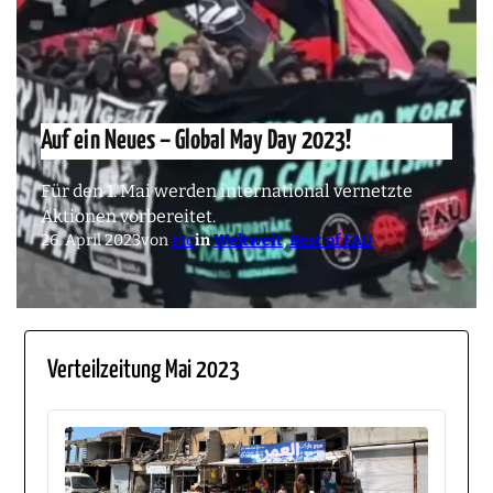
Auf ein Neues – Global May Day 2023!
Für den 1. Mai werden international vernetzte
Aktionen vorbereitet.
26. April 2023
von
Mo
in
Weltweit
, 
Best of FAU
Verteilzeitung Mai 2023