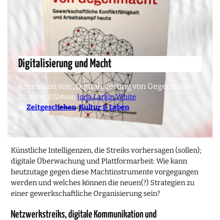
Digitalisierung und Macht
Rezension von „Digitalisierung von Gegenmacht“
20. März 2024
von
Jona Larkin White
in
Zeitgeschehen
, 
Kultur & Leben
Künstliche Intelligenzen, die Streiks vorhersagen (sollen);
digitale Überwachung und Plattformarbeit: Wie kann
heutzutage gegen diese Machtinstrumente vorgegangen
werden und welches können die neuen(?) Strategien zu
einer gewerkschaftliche Organisierung sein?
Netzwerkstreiks, digitale Kommunikation und