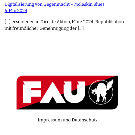
Digitalisierung von Gegenmacht – Moleskin Blues
6. Mai 2024
[…] erschie­nen in Direk­te Akti­on, März 2024 Repu­bli­ka­ti­on
mit freund­li­cher Geneh­mi­gung der […]
Impressum und Datenschutz