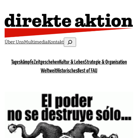
Suchen
Über Uns
Multimedia
Kontakt
Tageskämpfe
Zeitgeschehen
Kultur & Leben
Strategie & Organisation
Weltweit
Historisches
Best of FAU