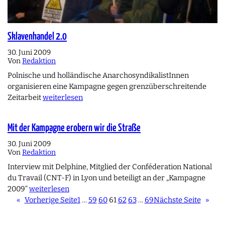
Sklavenhandel 2.0
30. Juni 2009
Von
Redaktion
Polnische und holländische AnarchosyndikalistInnen
organisieren eine Kampagne gegen grenzüberschreitende
Zeitarbeit
weiterlesen
Mit der Kampagne erobern wir die Straße
30. Juni 2009
Von
Redaktion
Interview mit Delphine, Mitglied der Conféderation National
du Travail (CNT-F) in Lyon und beteiligt an der „Kampagne
2009“
weiterlesen
«
Vorherige Seite
1
…
59
60
61
62
63
…
69
Nächste Seite
»