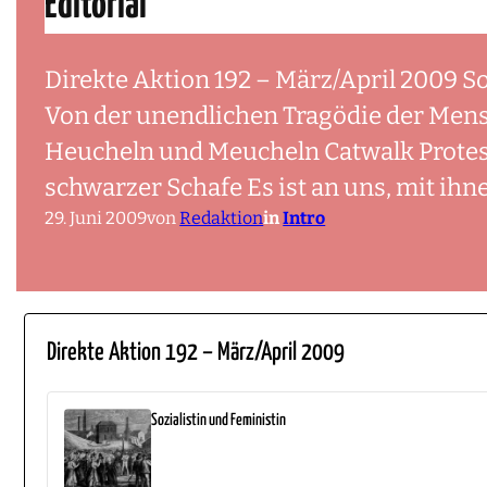
Editorial
Direkte Aktion 192 – März/April 2009 So
Von der unendlichen Tragödie der Mens
Heucheln und Meucheln Catwalk Protest
schwarzer Schafe Es ist an uns, mit ihn
29. Juni 2009
von
Redaktion
in
Intro
Direkte Aktion 192 – März/April 2009
Sozialistin und Feministin