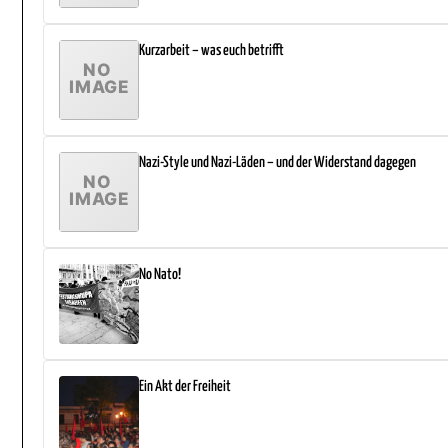
Kurzarbeit – was euch betrifft
Nazi-Style und Nazi-Läden – und der Widerstand dagegen
No Nato!
Ein Akt der Freiheit