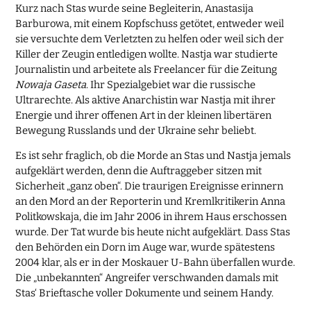
Kurz nach Stas wurde seine Begleiterin, Anastasija
Barburowa, mit einem Kopfschuss getötet, entweder weil
sie versuchte dem Verletzten zu helfen oder weil sich der
Killer der Zeugin entledigen wollte. Nastja war studierte
Journalistin und arbeitete als Freelancer für die Zeitung
Nowaja Gaseta
. Ihr Spezialgebiet war die russische
Ultrarechte. Als aktive Anarchistin war Nastja mit ihrer
Energie und ihrer offenen Art in der kleinen libertären
Bewegung Russlands und der Ukraine sehr beliebt.
Es ist sehr fraglich, ob die Morde an Stas und Nastja jemals
aufgeklärt werden, denn die Auftraggeber sitzen mit
Sicherheit „ganz oben“. Die traurigen Ereignisse erinnern
an den Mord an der Reporterin und Kremlkritikerin Anna
Politkowskaja, die im Jahr 2006 in ihrem Haus erschossen
wurde. Der Tat wurde bis heute nicht aufgeklärt. Dass Stas
den Behörden ein Dorn im Auge war, wurde spätestens
2004 klar, als er in der Moskauer U-Bahn überfallen wurde.
Die „unbekannten“ Angreifer verschwanden damals mit
Stas‘ Brieftasche voller Dokumente und seinem Handy.