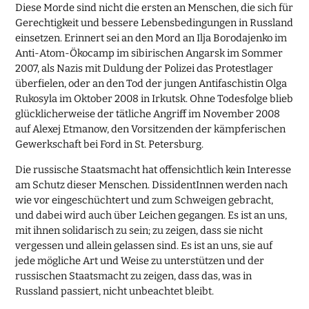
Diese Morde sind nicht die ersten an Menschen, die sich für
Gerechtigkeit und bessere Lebensbedingungen in Russland
einsetzen. Erinnert sei an den Mord an Ilja Borodajenko im
Anti-Atom-Ökocamp im sibirischen Angarsk im Sommer
2007, als Nazis mit Duldung der Polizei das Protestlager
überfielen, oder an den Tod der jungen Antifaschistin Olga
Rukosyla im Oktober 2008 in Irkutsk. Ohne Todesfolge blieb
glücklicherweise der tätliche Angriff im November 2008
auf Alexej Etmanow, den Vorsitzenden der kämpferischen
Gewerkschaft bei Ford in St. Petersburg.
Die russische Staatsmacht hat offensichtlich kein Interesse
am Schutz dieser Menschen. DissidentInnen werden nach
wie vor eingeschüchtert und zum Schweigen gebracht,
und dabei wird auch über Leichen gegangen. Es ist an uns,
mit ihnen solidarisch zu sein; zu zeigen, dass sie nicht
vergessen und allein gelassen sind. Es ist an uns, sie auf
jede mögliche Art und Weise zu unterstützen und der
russischen Staatsmacht zu zeigen, dass das, was in
Russland passiert, nicht unbeachtet bleibt.