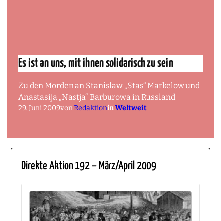
Es ist an uns, mit ihnen solidarisch zu sein
Zu den Morden an Stanislaw „Stas“ Markelow und
Anastasija „Nastja“ Barburowa in Russland
29. Juni 2009
von
Redaktion
in
Weltweit
Direkte Aktion 192 – März/April 2009