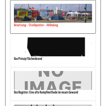
Besetzung – Streikposten – Abfindung
Das Prinzip Flächenbrand
Das Register: Eine alte Kampfmethode im neuen Gewand