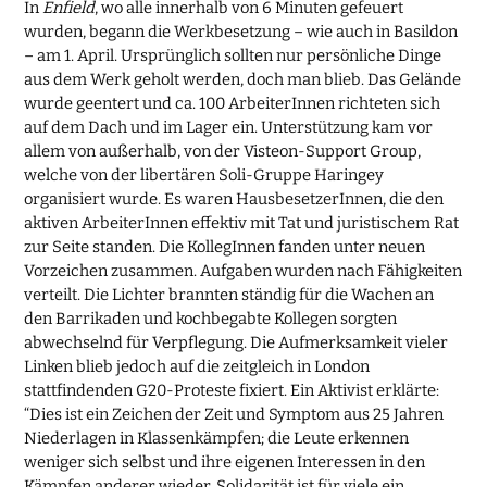
In
Enfield
, wo alle innerhalb von 6 Minuten gefeuert
wurden, begann die Werkbesetzung – wie auch in Basildon
– am 1. April. Ursprünglich sollten nur persönliche Dinge
aus dem Werk geholt werden, doch man blieb. Das Gelände
wurde geentert und ca. 100 ArbeiterInnen richteten sich
auf dem Dach und im Lager ein. Unterstützung kam vor
allem von außerhalb, von der Visteon-Support Group,
welche von der libertären Soli-Gruppe Haringey
organisiert wurde. Es waren HausbesetzerInnen, die den
aktiven ArbeiterInnen effektiv mit Tat und juristischem Rat
zur Seite standen. Die KollegInnen fanden unter neuen
Vorzeichen zusammen. Aufgaben wurden nach Fähigkeiten
verteilt. Die Lichter brannten ständig für die Wachen an
den Barrikaden und kochbegabte Kollegen sorgten
abwechselnd für Verpflegung. Die Aufmerksamkeit vieler
Linken blieb jedoch auf die zeitgleich in London
stattfindenden G20-Proteste fixiert. Ein Aktivist erklärte:
“Dies ist ein Zeichen der Zeit und Symptom aus 25 Jahren
Niederlagen in Klassenkämpfen; die Leute erkennen
weniger sich selbst und ihre eigenen Interessen in den
Kämpfen anderer wieder. Solidarität ist für viele ein