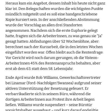
Heraus kam ein Angebot, dessen Inhalt bis heute nicht ganz
klar ist. Den Belegschaften wurden die wichtigsten Punkte
mündlich mitgeteilt und es soll eine handgeschriebene
Kopie kursiert sein. In der anschließenden Abstimmung
wurde der Vorschlag an allen drei Standorten
angenommen. Nachdem sich die erste Euphorie gelegt
hatte, fragten sich die ArbeiterInnen, zu was genau sie “Ja”
gesagt hatten: Abfindungen über 52 Wochenlöhne, aber:
berechnet nach der Kurzarbeit, die in den letzten Wochen
eingeführt worden war. Offen bleibt auch die Rentenfrage:
Vor Gericht wird noch darum gerungen, ob die Visteon-
ArbeiterInnen 45% des Rentenanspruchs behalten, aber
erst ab dem 63. statt dem 58. Lebensjahr.
Ende April wurde Rob Williams, Gewerkschaftsvertreter
bei Linamar (Ford-Nachfolger/Swansea) aufgrund seiner
aktiven Unterstützung der Besetzung gefeuert. Er
verbarrikadierte sich in seinem Büro, während die
dortigen ArbeiterInnen aus Protest ihre Arbeit liegen
ließen. Williams wurde suspendiert – seine Bürotür
vorsichtshalber ausgebaut – und kurz darauf endgültig