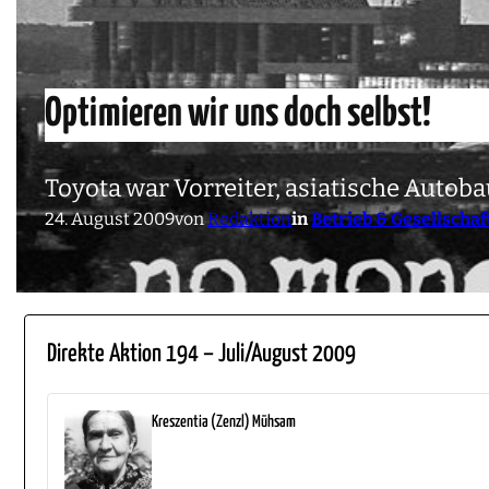
Optimieren wir uns doch selbst!
Toyota war Vorreiter, asiatische Auto
24. August 2009
von
Redaktion
in
Betrieb & Gesellschaf
Direkte Aktion 194 – Juli/August 2009
Kreszentia (Zenzl) Mühsam