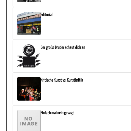
Editorial
Der große Bruder schaut dich an
Kritische Kunst vs. Kunstkritik
Einfach mal nein gesagt