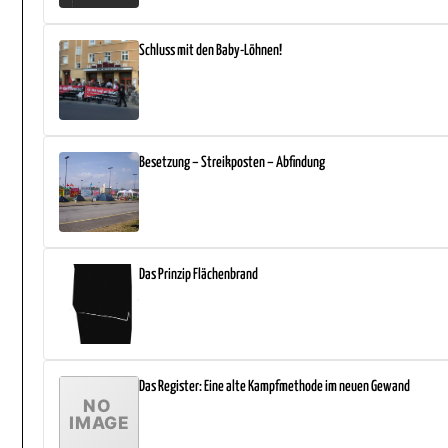
Schluss mit den Baby-Löhnen!
Besetzung – Streikposten – Abfindung
Das Prinzip Flächenbrand
Das Register: Eine alte Kampfmethode im neuen Gewand