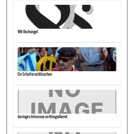
§§§-Dschungel
Ein Schulterschlüsschen
Geringes Interesse an Kriegsdienst