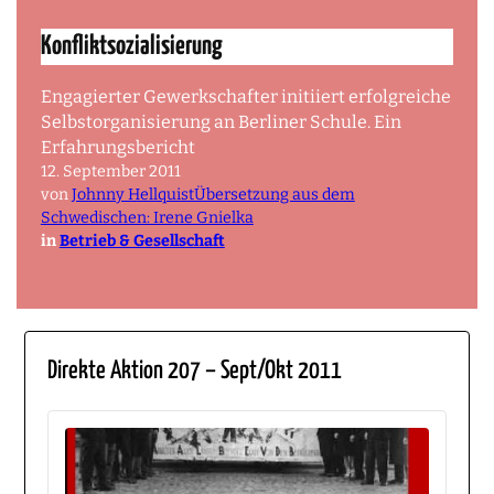
Konfliktsozialisierung
Engagierter Gewerkschafter initiiert erfolgreiche
Selbstorganisierung an Berliner Schule. Ein
Erfahrungsbericht
12. September 2011
von
Johnny HellquistÜbersetzung aus dem
Schwedischen: Irene Gnielka
in
Betrieb & Gesellschaft
Direkte Aktion 207 – Sept/Okt 2011