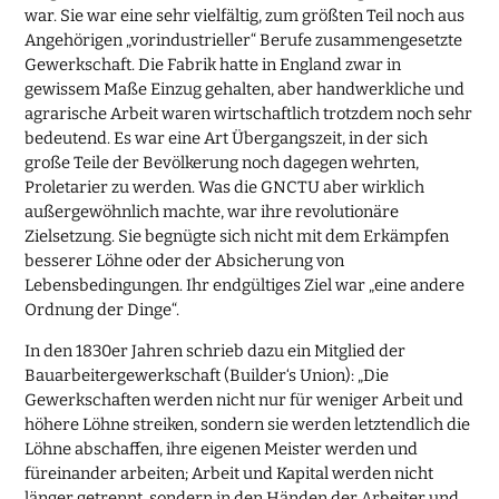
war. Sie war eine sehr vielfältig, zum größten Teil noch aus
Angehörigen „vorindustrieller“ Berufe zusammengesetzte
Gewerkschaft. Die Fabrik hatte in England zwar in
gewissem Maße Einzug gehalten, aber handwerkliche und
agrarische Arbeit waren wirtschaftlich trotzdem noch sehr
bedeutend. Es war eine Art Übergangszeit, in der sich
große Teile der Bevölkerung noch dagegen wehrten,
Proletarier zu werden. Was die GNCTU aber wirklich
außergewöhnlich machte, war ihre revolutionäre
Zielsetzung. Sie begnügte sich nicht mit dem Erkämpfen
besserer Löhne oder der Absicherung von
Lebensbedingungen. Ihr endgültiges Ziel war „eine andere
Ordnung der Dinge“.
In den 1830er Jahren schrieb dazu ein Mitglied der
Bauarbeitergewerkschaft (Builder‘s Union): „Die
Gewerkschaften werden nicht nur für weniger Arbeit und
höhere Löhne streiken, sondern sie werden letztendlich die
Löhne abschaffen, ihre eigenen Meister werden und
füreinander arbeiten; Arbeit und Kapital werden nicht
länger getrennt, sondern in den Händen der Arbeiter und