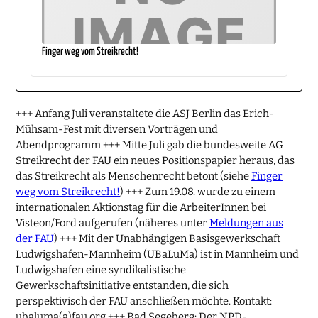
Finger weg vom Streikrecht!
+++ Anfang Juli veranstaltete die ASJ Berlin das Erich-
Mühsam-Fest mit diversen Vorträgen und
Abendprogramm +++ Mitte Juli gab die bundesweite AG
Streikrecht der FAU ein neues Positionspapier heraus, das
das Streikrecht als Menschenrecht betont (siehe
Finger
weg vom Streikrecht!
) +++ Zum 19.08. wurde zu einem
internationalen Aktionstag für die ArbeiterInnen bei
Visteon/Ford aufgerufen (näheres unter
Meldungen aus
der FAU
) +++ Mit der Unabhängigen Basisgewerkschaft
Ludwigshafen-Mannheim (UBaLuMa) ist in Mannheim und
Ludwigshafen eine syndikalistische
Gewerkschaftsinitiative entstanden, die sich
perspektivisch der FAU anschließen möchte. Kontakt:
ubaluma(a)fau.org +++ Bad Segeberg: Der NPD-