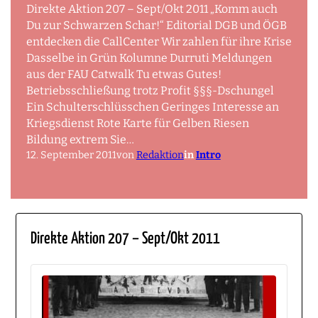
Direkte Aktion 207 – Sept/Okt 2011 „Komm auch
Du zur Schwarzen Schar!“ Editorial DGB und ÖGB
entdecken die CallCenter Wir zahlen für ihre Krise
Dasselbe in Grün Kolumne Durruti Meldungen
aus der FAU Catwalk Tu etwas Gutes!
Betriebsschließung trotz Profit §§§-Dschungel
Ein Schulterschlüsschen Geringes Interesse an
Kriegsdienst Rote Karte für Gelben Riesen
Bildung extrem Sie…
12. September 2011
von
Redaktion
in
Intro
Direkte Aktion 207 – Sept/Okt 2011