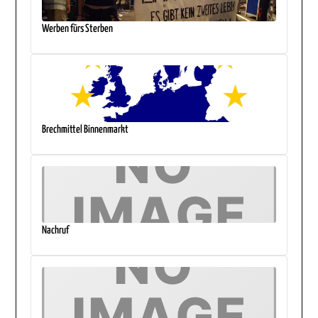
Werben fürs Sterben
Brechmittel Binnenmarkt
Nachruf