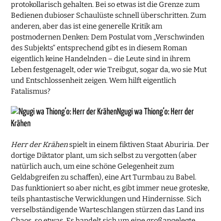
protokollarisch gehalten. Bei so etwas ist die Grenze zum
Bedienen dubioser Schaulüste schnell überschritten. Zum
anderen, aber das ist eine generelle Kritik am
postmodernen Denken: Dem Postulat vom „Verschwinden
des Subjekts“ entsprechend gibt es in diesem Roman
eigentlich keine Handelnden – die Leute sind in ihrem
Leben festgenagelt, oder wie Treibgut, sogar da, wo sie Mut
und Entschlossenheit zeigen. Wem hilft eigentlich
Fatalismus?
Ngugi wa Thiong‘o: Herr der
Krähen
Herr der Krähen
spielt in einem fiktiven Staat Aburiria. Der
dortige Diktator plant, um sich selbst zu vergotten (aber
natürlich auch, um eine schöne Gelegenheit zum
Geldabgreifen zu schaffen), eine Art Turmbau zu Babel.
Das funktioniert so aber nicht, es gibt immer neue groteske,
teils phantastische Verwicklungen und Hindernisse. Sich
verselbständigende Warteschlangen stürzen das Land ins
Chaos, so etwas. Es handelt sich um eine großangelegte