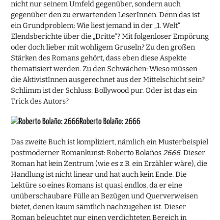
nicht nur seinem Umfeld gegenüber, sondern auch
gegenüber den zu erwartenden LeserInnen. Denn das ist
ein Grundproblem: Wie liest jemand in der „1. Welt“
Elendsberichte über die „Dritte“? Mit folgenloser Empörung
oder doch lieber mit wohligem Gruseln? Zu den großen
Stärken des Romans gehört, dass eben diese Aspekte
thematisiert werden. Zu den Schwächen: Wieso müssen
die AktivistInnen ausgerechnet aus der Mittelschicht sein?
Schlimm ist der Schluss: Bollywood pur. Oder ist das ein
Trick des Autors?
Roberto Bolaño: 2666
Das zweite Buch ist kompliziert, nämlich ein Musterbeispiel
postmoderner Romankunst: Roberto Bolaños
2666
. Dieser
Roman hat kein Zentrum (wie es z.B. ein Erzähler wäre), die
Handlung ist nicht linear und hat auch kein Ende. Die
Lektüre so eines Romans ist quasi endlos, da er eine
unüberschaubare Fülle an Bezügen und Querverweisen
bietet, denen kaum sämtlich nachzugehen ist. Dieser
Roman beleuchtet nur einen verdichteten Bereich in