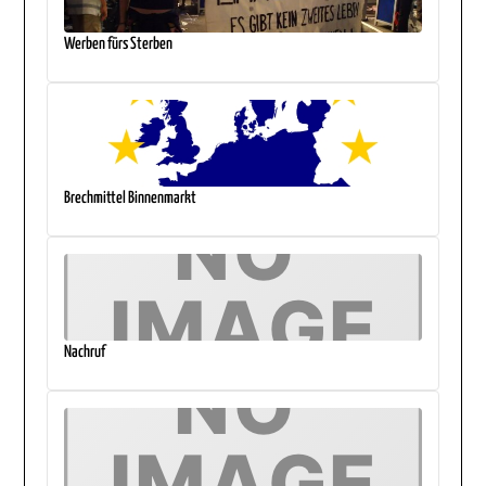
Werben fürs Sterben
Brechmittel Binnenmarkt
Nachruf