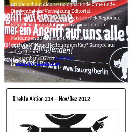
Bruder schaut dich an Bologna: Ende ohne Ende
Ein Symbol der Vernetzung Editorial
Kulturguerilla Die Bewegung ist zurück Regionale
Fragen nach der globalen Organisation von
Gesellschaft Unser fleißiger, ruhiger Freund
Meldungen aus Betrieb & Gesellschaft „Du laberst
mich an?!“ Neue Hoffnung am Kap? Kämpfe auf
allen Ebenen…
17. Dezember 2012
von
Redaktion
in
Betrieb & Gesellschaft
Direkte Aktion 214 – Nov/Dez 2012