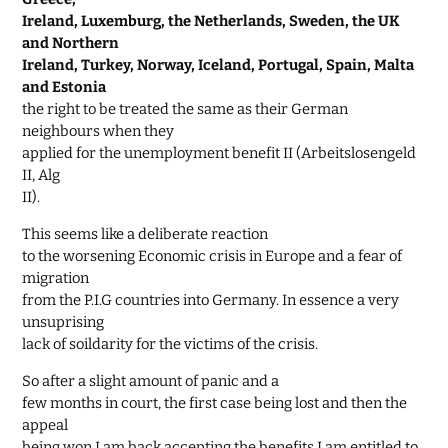
Ireland, Luxemburg, the Netherlands, Sweden, the UK
and Northern
Ireland, Turkey, Norway, Iceland, Portugal, Spain, Malta
and Estonia
the right to be treated the same as their German
neighbours when they
applied for the unemployment benefit II (Arbeitslosengeld
II, Alg
II).
This seems like a deliberate reaction
to the worsening Economic crisis in Europe and a fear of
migration
from the P.I.G countries into Germany. In essence a very
unsuprising
lack of soildarity for the victims of the crisis.
So after a slight amount of panic and a
few months in court, the first case being lost and then the
appeal
being won I am back accepting the benefits I am entitled to