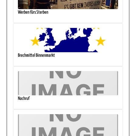
Werben fürs Sterben
Brechmittel Binnenmarkt
Nachruf