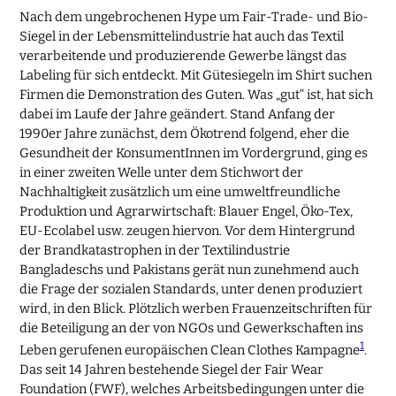
Nach dem ungebrochenen Hype um Fair-Trade- und Bio-
Siegel in der Lebensmittelindustrie hat auch das Textil
verarbeitende und produzierende Gewerbe längst das
Labeling für sich entdeckt. Mit Gütesiegeln im Shirt suchen
Firmen die Demonstration des Guten. Was „gut“ ist, hat sich
dabei im Laufe der Jahre geändert. Stand Anfang der
1990er Jahre zunächst, dem Ökotrend folgend, eher die
Gesundheit der KonsumentInnen im Vordergrund, ging es
in einer zweiten Welle unter dem Stichwort der
Nachhaltigkeit zusätzlich um eine umweltfreundliche
Produktion und Agrarwirtschaft: Blauer Engel, Öko-Tex,
EU-Ecolabel usw. zeugen hiervon. Vor dem Hintergrund
der Brandkatastrophen in der Textilindustrie
Bangladeschs und Pakistans gerät nun zunehmend auch
die Frage der sozialen Standards, unter denen produziert
wird, in den Blick. Plötzlich werben Frauenzeitschriften für
die Beteiligung an der von NGOs und Gewerkschaften ins
1
Leben gerufenen europäischen Clean Clothes Kampagne
.
Das seit 14 Jahren bestehende Siegel der Fair Wear
Foundation (FWF), welches Arbeitsbedingungen unter die