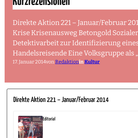
Kurzrezensionen
Direkte Aktion 221 – Januar/Februar 2
Krise Krisenausweg Betongold Sozialer 
Detektivarbeit zur Identifizierung ein
Handelsreisende Eine Volksgruppe als 
17. Januar 2014
von
Redaktion
in
Kultur
Direkte Aktion 221 – Januar/Februar 2014
Editorial