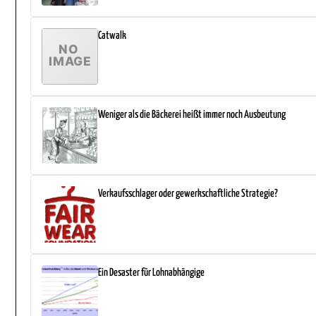
Catwalk
Weniger als die Bäckerei heißt immer noch Ausbeutung
Verkaufsschlager oder gewerkschaftliche Strategie?
Ein Desaster für Lohnabhängige