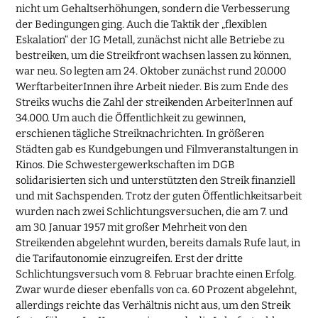
nicht um Gehaltserhöhungen, sondern die Verbesserung
der Bedingungen ging. Auch die Taktik der „flexiblen
Eskalation“ der IG Metall, zunächst nicht alle Betriebe zu
bestreiken, um die Streikfront wachsen lassen zu können,
war neu. So legten am 24. Oktober zunächst rund 20.000
WerftarbeiterInnen ihre Arbeit nieder. Bis zum Ende des
Streiks wuchs die Zahl der streikenden ArbeiterInnen auf
34.000. Um auch die Öffentlichkeit zu gewinnen,
erschienen tägliche Streiknachrichten. In größeren
Städten gab es Kundgebungen und Filmveranstaltungen in
Kinos. Die Schwestergewerkschaften im DGB
solidarisierten sich und unterstützten den Streik finanziell
und mit Sachspenden. Trotz der guten Öffentlichkeitsarbeit
wurden nach zwei Schlichtungsversuchen, die am 7. und
am 30. Januar 1957 mit großer Mehrheit von den
Streikenden abgelehnt wurden, bereits damals Rufe laut, in
die Tarifautonomie einzugreifen. Erst der dritte
Schlichtungsversuch vom 8. Februar brachte einen Erfolg.
Zwar wurde dieser ebenfalls von ca. 60 Prozent abgelehnt,
allerdings reichte das Verhältnis nicht aus, um den Streik