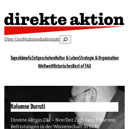
Zum
Inhalt
springen
Suchen
Über Uns
Multimedia
Kontakt
Tageskämpfe
Zeitgeschehen
Kultur & Leben
Strategie & Organisation
Weltweit
Historisches
Best of FAU
Kolumne Durruti
Direkte Aktion 232 – Nov/Dez 2015 Kein Ende von
Befristungen in der Wissenschaft in Sicht