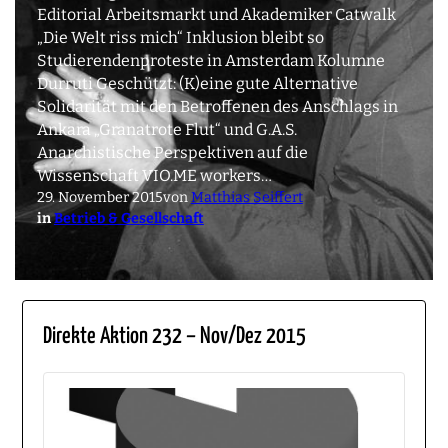
Editorial Arbeitsmarkt und Akademiker Catwalk
„Die Welt riss mich“ Inklusion bleibt so
Studierendenproteste in Amsterdam Kolumne
Durruti Geschützt: (K)eine gute Alternative
Solidarität mit den Betroffenen des Anschlags in
Ankara „Granatrote Flut“ und G.A.S.
Anarchistische Perspektiven auf die
Wissenschaft VIO.ME workers…
29. November 2015
von
Matthias Seiffert
in
Betrieb & Gesellschaft
Direkte Aktion 232 – Nov/Dez 2015