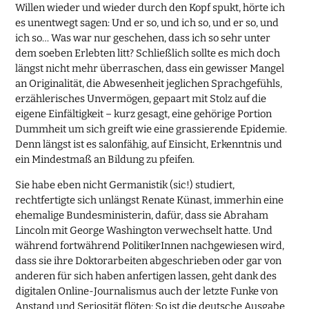
Willen wieder und wieder durch den Kopf spukt, hörte ich
es unentwegt sagen: Und er so, und ich so, und er so, und
ich so… Was war nur geschehen, dass ich so sehr unter
dem soeben Erlebten litt? Schließlich sollte es mich doch
längst nicht mehr überraschen, dass ein gewisser Mangel
an Originalität, die Abwesenheit jeglichen Sprachgefühls,
erzählerisches Unvermögen, gepaart mit Stolz auf die
eigene Einfältigkeit – kurz gesagt, eine gehörige Portion
Dummheit um sich greift wie eine grassierende Epidemie.
Denn längst ist es salonfähig, auf Einsicht, Erkenntnis und
ein Mindestmaß an Bildung zu pfeifen.
Sie habe eben nicht Germanistik (sic!) studiert,
rechtfertigte sich unlängst Renate Künast, immerhin eine
ehemalige Bundesministerin, dafür, dass sie Abraham
Lincoln mit George Washington verwechselt hatte. Und
während fortwährend PolitikerInnen nachgewiesen wird,
dass sie ihre Doktorarbeiten abgeschrieben oder gar von
anderen für sich haben anfertigen lassen, geht dank des
digitalen Online-Journalismus auch der letzte Funke von
Anstand und Seriosität flöten: So ist die deutsche Ausgabe