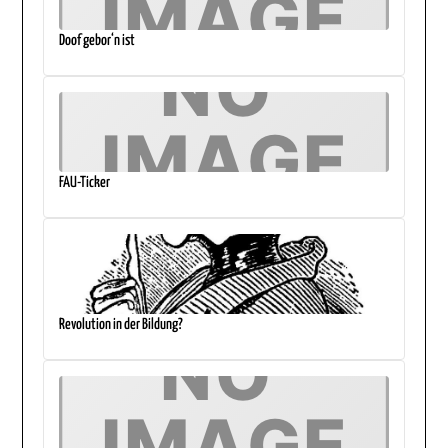
Doof gebor‘n ist
FAU-Ticker
Revolution in der Bildung?