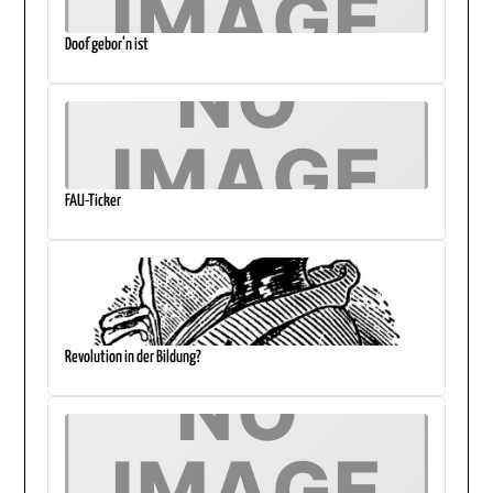
Doof gebor‘n ist
FAU-Ticker
Revolution in der Bildung?