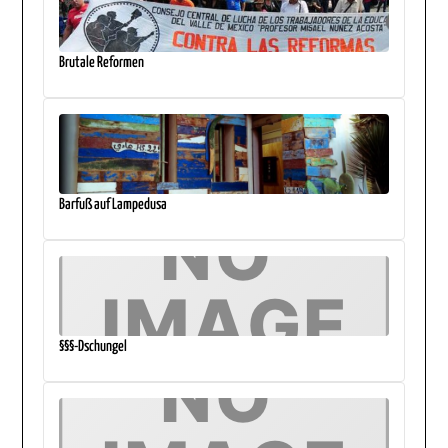
Brutale Reformen
Barfuß auf Lampedusa
§§§-Dschungel