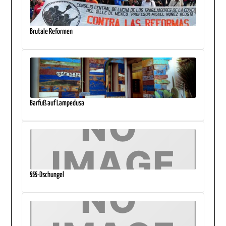
Brutale Reformen
Barfuß auf Lampedusa
§§§-Dschungel