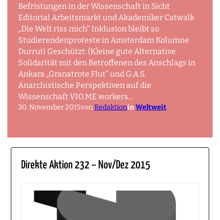
Befristungen in der Wissenschaft in Sicht
Editorial Arbeitsmarkt und Akademiker Catwalk
„Die Welt riss mich“ Inklusion bleibt so
Studierendenproteste in Amsterdam Kolumne
Durruti Geschützt: (K)eine gute Alternative
Solidarität mit den Betroffenen des Anschlags in
Ankara „Granatrote Flut“ und G.A.S.
Anarchistische Perspektiven auf die
Wissenschaft VIO.ME workers…
30. November 2015
von
Redaktion
in
Weltweit
Direkte Aktion 232 – Nov/Dez 2015