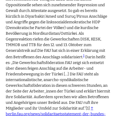
Oppositionelle sehen sich zunehmender Repression und
Gewalt durch Attentate ausgesetzt. So gab es bereits
kürzlich in Diyarbakir/Amed und Suruç/Pirsus Anschläge
und Angriffe gegen die linkssozialdemokratische HDP
(Demokratische Partei der Völker) und die kurdische
Bevölkerung in Nordkurdistan/Osttürkei. Als
Gegenreaktion riefen die Gewerkschaften DISK, KESK,
TMMOB und TTB für den 12. und 13. Oktober zum
Generalstreik auf.Die FAU hat sich in einer Erklärung mit
1
den Betroffenen des Anschlags solidarisiert.
Darin heißt
es: „Die Gewerkschaftsföderation FAU zeigt sich entsetzt
über diesen feigen Anschlag auf die Arbeiter- und
Friedensbewegung in der Türkei […] Die FAU steht als
internationalistische, anarcho-syndikalistische
Gewerkschaftsföderation in diesen schweren Stunden, an
der Seite der Arbeiter_innen der Türkei und erklärt hiermit
ihre Solidarität. Außerdem sprechen wir allen Betroffenen
und Angehörigen unser Beileid aus. Die FAU ruft ihre
Mitglieder und ihr Umfeld zur Solidarität auf.“
[1]
↑
berlin.fau.org/news/solidaritaetsstatement-der-bundes-