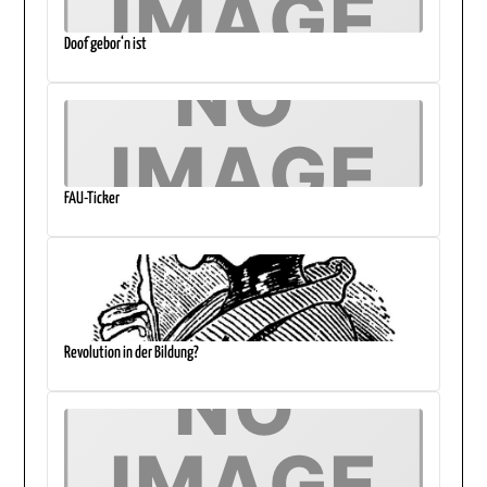
Doof gebor‘n ist
FAU-Ticker
Revolution in der Bildung?