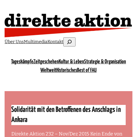
Zum
Inhalt
springen
Suchen
Über Uns
Multimedia
Kontakt
Tageskämpfe
Zeitgeschehen
Kultur & Leben
Strategie & Organisation
Weltweit
Historisches
Best of FAU
Solidarität mit den Betroffenen des Anschlags in
Ankara
Direkte Aktion 232 – Nov/Dez 2015 Kein Ende von