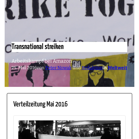
Transnational streiken
Arbeitskampf bei Amazon
25. Mai 2016
von
Peter Nowak
und
Redaktion
in
Weltweit
Verteilzeitung Mai 2016