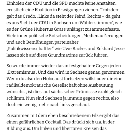
Einholen der CDU und die SPD machte keine Anstalten,
ernstlich eine Koalition in Erwägung zu ziehen. Trotzdem
galt das Credo: „Links da steht der Feind. Rechts – da geht
es aus Sicht der CDU in Sachsen um Wählerstimmen“, wie
es der Grüne Hubertus Grass unlängst zusammenfasste.
Viele innenpolitische Entscheidungen, Medienäußerungen
und auch Bemühungen parteinaher
„Politikwissenschaftler“ wie Uwe Backes und Eckhard Jesse
lassen sich auf diese Grundmaxime zurück führen.
So wurde immer wieder daran festgehalten: Gegen jeden
„Extremismus“. Und das wird in Sachsen genau genommen.
Wenn du also den Holocaust fortsetzen willst oder dir eine
radikaldemokratische Gesellschaft ohne Ausbeutung
wünschst, ist dies laut sächsischer Prämissse exakt gleich
schlimm. Nun sind Sachsen ja immun gegen rechts, also
doch ein wenig mehr nach links geschaut.
Zusammen mit dem eben beschriebenem Filz ergibt das
einen gefährlichen Cocktail. Das drückt sich u.a. in der
Bildung aus. Um linken und libertären Kreisen das