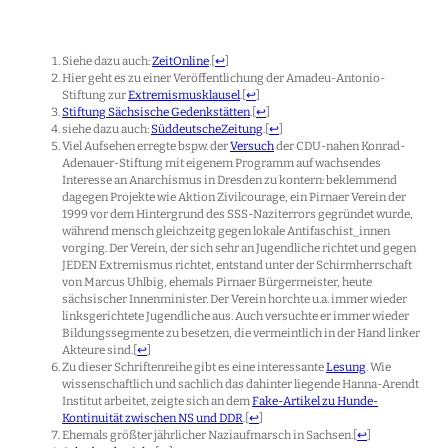
Siehe dazu auch:
ZeitOnline
.
[
↩
]
Hier geht es zu einer Veröffentlichung der Amadeu-Antonio-
Stiftung zur
Extremismusklausel
.
[
↩
]
Stiftung Sächsische Gedenkstätten
.
[
↩
]
siehe dazu auch:
SüddeutscheZeitung
.
[
↩
]
Viel Aufsehen erregte bspw. der
Versuch
der CDU-nahen Konrad-
Adenauer-Stiftung mit eigenem Programm auf wachsendes
Interesse an Anarchismus in Dresden zu kontern: beklemmend
dagegen Projekte wie Aktion Zivilcourage, ein Pirnaer Verein der
1999 vor dem Hintergrund des SSS-Naziterrors gegründet wurde,
während mensch gleichzeitg gegen lokale Antifaschist_innen
vorging. Der Verein, der sich sehr an Jugendliche richtet und gegen
JEDEN Extremismus richtet, entstand unter der Schirmherrschaft
von Marcus Uhlbig, ehemals Pirnaer Bürgermeister, heute
sächsischer Innenminister. Der Verein horchte u.a. immer wieder
linksgerichtete Jugendliche aus. Auch versuchte er immer wieder
Bildungssegmente zu besetzen, die vermeintlich in der Hand linker
Akteure sind.
[
↩
]
Zu dieser Schriftenreihe gibt es eine interessante
Lesung
. Wie
wissenschaftlich und sachlich das dahinter liegende Hanna-Arendt
Institut arbeitet, zeigte sich an dem
Fake-Artikel zu Hunde-
Kontinuität zwischen NS und DDR
.
[
↩
]
Ehemals größter jährlicher Naziaufmarsch in Sachsen.
[
↩
]