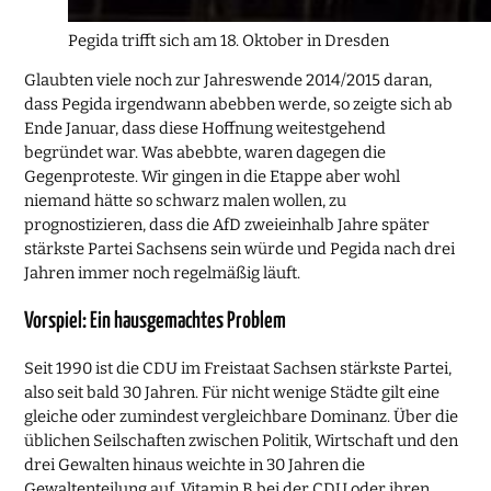
Pegida trifft sich am 18. Oktober in Dresden
Glaubten viele noch zur Jahreswende 2014/2015 daran,
dass Pegida irgendwann abebben werde, so zeigte sich ab
Ende Januar, dass diese Hoffnung weitestgehend
begründet war. Was abebbte, waren dagegen die
Gegenproteste. Wir gingen in die Etappe aber wohl
niemand hätte so schwarz malen wollen, zu
prognostizieren, dass die AfD zweieinhalb Jahre später
stärkste Partei Sachsens sein würde und Pegida nach drei
Jahren immer noch regelmäßig läuft.
Vorspiel: Ein hausgemachtes Problem
Seit 1990 ist die CDU im Freistaat Sachsen stärkste Partei,
also seit bald 30 Jahren. Für nicht wenige Städte gilt eine
gleiche oder zumindest vergleichbare Dominanz. Über die
üblichen Seilschaften zwischen Politik, Wirtschaft und den
drei Gewalten hinaus weichte in 30 Jahren die
Gewaltenteilung auf. Vitamin B bei der CDU oder ihren