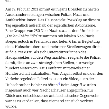
ein.
Am 19. Februar 2011 kommt es in ganz Dresden zu harten
Auseinandersetzungen zwischen Polizei, Nazis und
Antifaschist*innen. Das Hausprojekt
Praxis
lag an diesem
Tag eigentlich außerhalb der eigentlichen Aktionszone.
Eine Gruppe von 250 Neo-Nazis u.a. aus dem Umfeld der
„
Freien Kräfte Köln
“ zusammen mit lokalen Neo-Nazis
stiegen jedoch in Freital aus und liefen 6 km in Begleitung
eines Hubschraubers und mehrerer Streifenwagen direkt
auf die
Praxis
zu. Als sich Unterstützer*innen des
Hausprojektes auf den Weg machten, reagierte die Polizei
damit, diese an zwei strategischen Stellen, nur wenige
hundert Meter vom Haus entfernt, mit jeweils einer
Hundertschaft aufzuhalten. Vom Angriff selbst und der den
Verkehr regelnden Polizei existiert ein Video, auch der
9
Hubschrauber ist hier zu hören.
Beim Angriff wurden
insgesamt auch vier Nachbarhäuser angegriffen, nur
Glück und entschlossener antifaschistischer Gegenwehr
war es zu verdanken, dass niemand ernstlich verletzt
wurde.