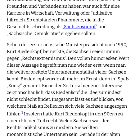
Freunden und Verbänden zu haben war auch für eine
Karriere in Wirtschaft, Verwaltung oder Judikative
hilfreich. So entstanden Phänomene, die in die
Geschichtsschreibung als „
Sachsensumpf
“ und
„Sächsische Demokratie“ eingehen sollten.
Schon der erste sächsische Ministerpräsident nach 1990,
Kurt Biedenkopf, bemerkte, die Sachsen seien immun
gegen „Rechtsextremismus“. Den vollen humoresken Wert
dieser Aussage begreift man nun wieder erst, wenn man
die weitverbreitete Untertanenmentalität vieler Sachsen
kennt. Biedenkopf wurde oft mehr im Ernst, denn im Spaß
„König“ genannt. Ein in der Zeit erschienenes Interview
zeigt anschaulich, dass Biedenkopf die Idee zumindest
nicht schlecht findet. Insgesamt lässt es tief blicken, von
welchem Maß an Reflexion sich viele Sachsen angezogen
1
fühlen.
Insofern hatte Kurt Biedenkopf in den 90ern zu
einem kleinen Teil recht: Vielen Sachsen war der
Rechtsradikalismus zu modern. Sie wollten
monarchistische Untertanen sein. Gerade in der alten