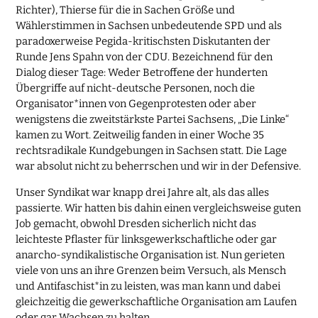
Richter), Thierse für die in Sachen Größe und
Wählerstimmen in Sachsen unbedeutende SPD und als
paradoxerweise Pegida-kritischsten Diskutanten der
Runde Jens Spahn von der CDU. Bezeichnend für den
Dialog dieser Tage: Weder Betroffene der hunderten
Übergriffe auf nicht-deutsche Personen, noch die
Organisator*innen von Gegenprotesten oder aber
wenigstens die zweitstärkste Partei Sachsens, „Die Linke“
kamen zu Wort. Zeitweilig fanden in einer Woche 35
rechtsradikale Kundgebungen in Sachsen statt. Die Lage
war absolut nicht zu beherrschen und wir in der Defensive.
Unser Syndikat war knapp drei Jahre alt, als das alles
passierte. Wir hatten bis dahin einen vergleichsweise guten
Job gemacht, obwohl Dresden sicherlich nicht das
leichteste Pflaster für linksgewerkschaftliche oder gar
anarcho-syndikalistische Organisation ist. Nun gerieten
viele von uns an ihre Grenzen beim Versuch, als Mensch
und Antifaschist*in zu leisten, was man kann und dabei
gleichzeitig die gewerkschaftliche Organisation am Laufen
oder gar Wachsen zu halten.