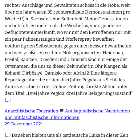
rechter Anschläge und Gewalttaten schoss in die Höhe, weit
über ein Jahr waren 35 rechtsradikale Demonstrationen pro
Woche (!) in Sachsen keine Seltenheit. Meine Genoss_innen
und ich fuhren mehrmals die Woche los, vor irgendeine
Geflüchtetenunterkunft, wo wir mit den Betroffenen nur mit
ein paar Fahnenstangen und Pfefferspray bewaffnet
notdürftig den Selbstschutz gegen einen besser bewaffneten
und weit größeren rechten Mob organisierten. Heidenau,
Freital, Bautzen, Dresden und Clausnitz sind nur einige der
Ortsnamen, die uns zu dieser Zeit mehr im Ohr klangen als
Kobanê, Dirbêsiyê, Qamişlo oder Afrîn.[2]Eine längere
Reportage über die ersten drei Jahre Pegida aus Sicht des
Autors erschien in der Online-Zeitung Direkte Aktion unter
dem Titel: „Drei Jahre Pegida, drei Jahre Belagerungszustand“
[…]
Anarchistische Föderation
Antikapitalistische Nachrichten
und antifaschistische Informationen
29. Dezember 2021
[…] Daneben hielten uns als ostdeutsche Linke in dieser Zeit