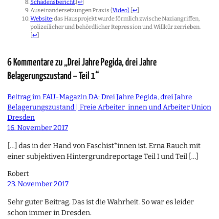
Schadensbericht
.
[
↩
]
Auseinandersetzungen Praxis (
Video)
.
[
↩
]
Website
: das Hausprojekt wurde förmlich zwische Naziangriffen,
polizeilicher und behördlicher Repression und Willkür zerrieben.
[
↩
]
6 Kommentare zu „Drei Jahre Pegida, drei Jahre
Belagerungszustand – Teil 1“
Beitrag im FAU-Magazin DA: Drei Jahre Pegida, drei Jahre
Belagerungszustand | Freie Arbeiter_innen und Arbeiter Union
Dresden
16. November 2017
[…] das in der Hand von Faschist*innen ist. Erna Rauch mit
einer subjektiven Hintergrundreportage Teil I und Teil […]
Robert
23. November 2017
Sehr guter Beitrag. Das ist die Wahrheit. So war es leider
schon immer in Dresden.