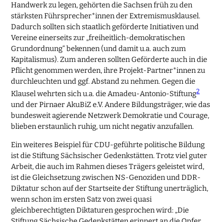
Handwerk zu legen, gehörten die Sachsen früh zu den
stärksten Führsprecher*innen der Extremismusklausel.
Dadurch sollten sich staatlich geförderte Initiativen und
Vereine einerseits zur „freiheitlich-demokratischen
Grundordnung“ bekennen (und damit u.a. auch zum
Kapitalismus). Zum anderen sollten Geförderte auch in die
Pflicht genommen werden, ihre Projekt-Partner*innen zu
durchleuchten und ggf. Abstand zu nehmen. Gegen die
2
Klausel wehrten sich u.a. die Amadeu-Antonio-Stiftung
und der Pirnaer AkuBiZ e.V. Andere Bildungsträger, wie das
bundesweit agierende Netzwerk Demokratie und Courage,
blieben erstaunlich ruhig, um nicht negativ anzufallen.
Ein weiteres Beispiel für CDU-geführte politische Bildung
ist die Stiftung Sächsischer Gedenkstätten. Trotz viel guter
Arbeit, die auch im Rahmen dieses Trägers geleistet wird,
ist die Gleichsetzung zwischen NS-Genoziden und DDR-
Diktatur schon auf der Startseite der Stiftung unerträglich,
wenn schon im ersten Satz von zwei quasi
gleichberechtigten Diktaturen gesprochen wird: „Die
Stiftung Sächsische Gedenkstätten erinnert an die Opfer