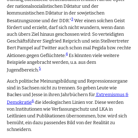
der nationalsozialistischen Diktatur und der
kommunistischen Diktatur in der sowjetischen
3
Besatzungszone und der DDR.“
Wer einen solchen Geist
fördert und erzieht, darf sich nicht wundern, wenn dann
auch übers Ziel hinaus geschossen wird: So verteidigten
Geschäftsführer Siegfried Reiprich und sein Stellvertreter
Bert Pampel auf Twitter auch schon mal Pegida bzw. rechte
4
Aktionen gegen Geflüchtete.
Es könnten viele weitere
Beispiele angebracht werden, u.a. aus dem
5
Jugendbereich.
Auch politische Meinungsbildung und Repressionsorgane
sind in Sachsen nicht zu trennen. So geben Leute wie
Backes und Jesse in ihren Jahrbüchern für
Extremismus &
6
Demokratie
die ideologischen Linien vor. Diese werden
von Institutionen wie Verfassungschutz und LKA in
Leitlinien und Publikationen übernommen, bzw. wird sich
bemüht, ein dazu passendes Bild von der Realität zu
schneidern.