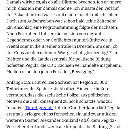
Damals wirkte es, als ob alle Dämme brechen. Ich erinnere
mich, dass ich mir damals dachte: Ich müsste den Verlauf
der Eskalation und was es mit einem macht mitschreiben.
Doch zum Aufschreiben war schon bald keine Zeit mehr.
Ein Anschlag, eine Pogromstimmung folgte der nächsten.
Nach Feierabend fuhren die meisten von uns auf
Gegendemos oder vor Geflüchtetenunterkünfte wie in
Freital oder in die Bremer Straße in Dresden, um den Job
der Cops zu übernehmen. Was geschah gleichzeitig? Frank
Richter und die Landeszentrale für politische Bildung
hofierten Pegida, die CDU Sachsen verhandelte insgeheim,
Medien druckten jeden Furz der „Bewegung“.
Anfang 2015: Laut Polizei Sachsen hat Pegida 25 000
Teilnehmende. Spätere stichhaltige Hinweise ließen
vermuten, dass die sächsische Polizei aus politischen
Motiven die Zahl konsequent zu hoch schätzte, was zur
Initiative „
Durchgezählt
“ führte. Günther Jauch lädt Pegida
erstmals erfolgreich ins Fernsehen ein und zwar mit den
weiteren Gästen: Alexander Gauland (AfD), dem Pegida-
Versteher der Landeszentrale für politische Bildung (Frank