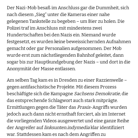
Der Nazi-Mob besaß im Anschluss gar die Dummheit, sich
nach diesem „Sieg“ unter die Kameras einer nahe
gelegenen Tankstelle zu begeben – um Bier zu holen. Die
Polizei traf im Anschluss mit mindestens zwei
Hundertschaften bei den Nazis ein. Niemand wurde
festgesetzt, es wurden keine beweissichernden Aufnahmen
gemacht oder gar Personalien aufgenommen. Der Mob
wurde erst zum nächstliegenden Bahnhof geleitet, dann
sogar bis zur Hauptkundgebung der Nazis – und dort in die
Anonymität der Masse entlassen.
Am selben Tag kam es in Dresden zu einer Razzienwelle –
gegen antifaschistische Projekte. Mit diesem Prozess
beschäftigte sich die Kampagne
Sachsens Demokratie
, die
das entsprechende Schlagwort auch stark mitprägte.
Ermittlungen gegen die Täter das
Praxis
-Angriffs wurden
jedoch auch dann nicht ernsthaft forciert, als im Internet
die vorliegenden Videos ausgewertet und eine ganze Reihe
der Angreifer auf
linksunten.indymedia
klar identifiziert
war. Stattdessen kam es nach dem Angriffen zu