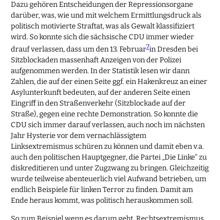
Dazu gehören Entscheidungen der Repressionsorgane
darüber, was, wie und mit welchem Ermittlungsdruck als
politisch motivierte Straftat, was als Gewalt klassifiziert
wird. So konnte sich die sächsische CDU immer wieder
7
drauf verlassen, dass um den 13. Februar
in Dresden bei
Sitzblockaden massenhaft Anzeigen von der Polizei
aufgenommen werden. In der Statistik lesen wir dann
Zahlen, die auf der einen Seite ggf. ein Hakenkreuz an einer
Asylunterkunft bedeuten, auf der anderen Seite einen
Eingriff in den Straßenverkehr (Sitzblockade auf der
Straße), gegen eine rechte Demonstration. So konnte die
CDU sich immer darauf verlassen, auch noch im nächsten
Jahr Hysterie vor dem vernachlässigtem
Linksextremismus schüren zu können und damit eben v.a.
auch den politischen Hauptgegner, die Partei „Die Linke“ zu
diskreditieren und unter Zugzwang zu bringen. Gleichzeitig
wurde teilweise abenteuerlich viel Aufwand betrieben, um
endlich Beispiele für linken Terror zu finden. Damit am
Ende heraus kommt, was politisch herauskommen soll.
So zum Beispiel wenn es darum geht, Rechtsextremismus