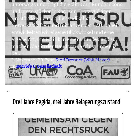
unterwegs und prägt die Politik auf Bundesebene
und umso stärker in Sachsen. Trotz widriger
Umstände wuchsen die syndikalistischen
Gewerkschaften und Initiativen der FAU. Dabei
entwickelten wir eigene Blickwinkel und eine
eigene Art, um Politik in einem Bundesland zu
machen, das in der Hand von Faschist*innen ist.
Der…
2. November 2017
von
Steff Brenner (Wolf Meyer)
in
Betrieb & Gesellschaft
Drei Jahre Pegida, drei Jahre Belagerungszustand