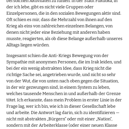
bei solchen Aktivitäten zu fühlen. In der Stadt Fukuoka, in
der ich lebe, gibt es nicht viele Gruppen oder
Einzelpersonen, die in den sozialen Bewegungen aktiv sind.
Oft schien es mir, dass die Mehrzahl von ihnen auf den
Krieg als eins von zahlreichen einzelnen Belangen, von
denen nicht jeder eine Beziehung mit anderen haben
musste, reagierten, als ob diese Belange außerhalb unseres
Alltags liegen würden.
Insgesamt schien die Anti-Kriegs Bewegung von der
Sympathie mit anonymen Personen, die im Irak leiden, und
bei der ein wenig abstrakten Idee, dass Krieg nicht die
richtige Sache sei, angetrieben wurde, und nicht so sehr
von der Wut, die von unten nach oben gegen die Situation,
in der wir gezwungen sind, in einem System zu leben,
welches tausende Menschen in und außerhalb der Grenze
tötet. Ich erkannte, dass mein Problem in erster Linie in der
Frage lag, wer ich bin, wie ich in dieser Gesellschaft lebe
und arbeite. Die Antwort lag darin, sich zu identifizieren —
nicht mit abstrakten „Bürgern“ oder mit einer „Nation“,
sondern mit der Arbeiterklasse (oder einer neuen Klasse