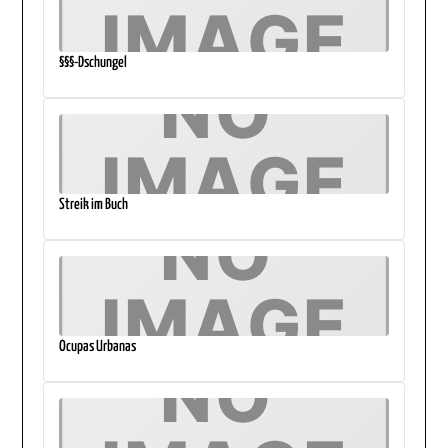
§§§-Dschungel
Streik im Buch
Ocupas Urbanas