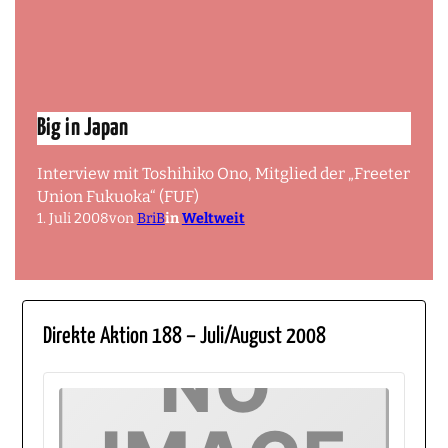
Big in Japan
Interview mit Toshihiko Ono, Mitglied der „Freeter
Union Fukuoka“ (FUF)
1. Juli 2008
von
BriB
in
Weltweit
Direkte Aktion 188 – Juli/August 2008