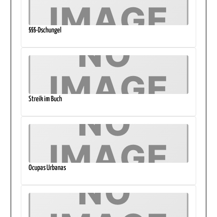
§§§-Dschungel
Streik im Buch
Ocupas Urbanas