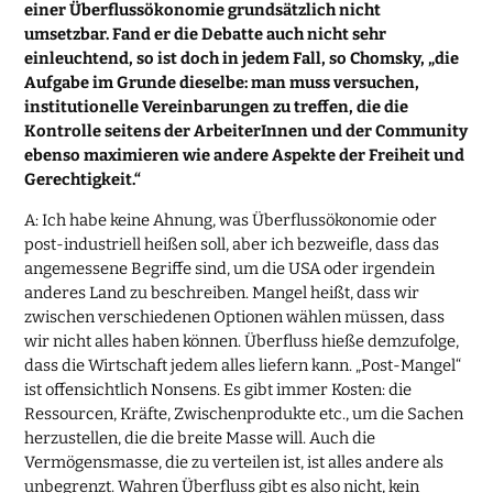
einer Überflussökonomie grundsätzlich nicht
umsetzbar. Fand er die Debatte auch nicht sehr
einleuchtend, so ist doch in jedem Fall, so Chomsky, „die
Aufgabe im Grunde dieselbe: man muss versuchen,
institutionelle Vereinbarungen zu treffen, die die
Kontrolle seitens der ArbeiterInnen und der Community
ebenso maximieren wie andere Aspekte der Freiheit und
Gerechtigkeit.“
A: Ich habe keine Ahnung, was Überflussökonomie oder
post-industriell heißen soll, aber ich bezweifle, dass das
angemessene Begriffe sind, um die USA oder irgendein
anderes Land zu beschreiben. Mangel heißt, dass wir
zwischen verschiedenen Optionen wählen müssen, dass
wir nicht alles haben können. Überfluss hieße demzufolge,
dass die Wirtschaft jedem alles liefern kann. „Post-Mangel“
ist offensichtlich Nonsens. Es gibt immer Kosten: die
Ressourcen, Kräfte, Zwischenprodukte etc., um die Sachen
herzustellen, die die breite Masse will. Auch die
Vermögensmasse, die zu verteilen ist, ist alles andere als
unbegrenzt. Wahren Überfluss gibt es also nicht, kein