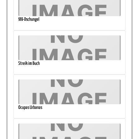
§§§-Dschungel
Streik im Buch
Ocupas Urbanas