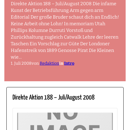
Direkte Aktion 188 – Juli/August 2008 Die infame
Kunst der Betriebsführung Arm gegen arm
Editorial Der große Bruder schaut dich an Endlich!
Keine Arbeit ohne Lohn! In memoriam Utah
Phillips Kolumne Durruti Vorstoß und
Zurückhaltung zugleich Catwalk Lehre der leeren
Taschen Ein Vorschlag zur Güte Der Londoner
Hafenstreik von 1889 Genosse Pirat Die Kleinen
wie…
1. Juli 2008
von
Redaktion
in
Intro
Direkte Aktion 188 – Juli/August 2008