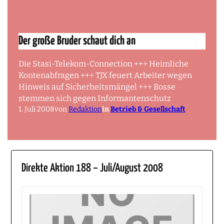
Der große Bruder schaut dich an
Die Stasi-Telekom-Connection +++ Heimliche
Kontenabfragen +++ TJX feuert Arbeiter wegen
Hinweis auf Sicherheitsmängel +++ Bosse
stemmen sich gegen Informantenschutz
1. Juli 2008
von
Redaktion
in
Betrieb & Gesellschaft
Direkte Aktion 188 – Juli/August 2008