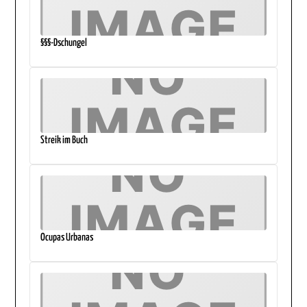
§§§-Dschungel
Streik im Buch
Ocupas Urbanas