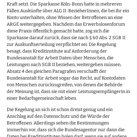
Kraft setzt. Die Sparkasse Köln-Bonn hatte in mehreren
Fällen Auskünfte über ALG II-BezieherInnen, die bei ihr ein
Konto unterhalten, ohne Wissen der Betroffenen an eine
ARGE weitergegeben. Nachdem das Erwerbslosenforum
diese Praxis öffentlich gemacht hatte, zog sich die
Sparkasse darauf zurück, dass sie nach § 60 Abs. 2 SGB II
zur Auskunftserteilung verpflichtet sei. Die Regelung
besagt, dass Kreditinstitute auf Anforderung der
Bundesanstalt für Arbeit Daten über Menschen, die
Leistungen nach SGB II beziehen, weitergeben müssen.
Absatz 4 des gleichen Paragrafen verschafft der
Bundesanstalt für Arbeit sogar das Recht, auf Kontodaten
von Menschen zurückzugreifen, von denen die Behörde
der Meinung ist, dass sie mit einer Leistungsempfängerin in
einer Bedarfsgemeinschaft leben.
Die Regelung an sich ist schon dreist genug und ein
Anschlag auf den Datenschutz und die Würde der
Betroffenen. Allerdings sehen die Bestimmungen
immerhin vor, dass sich die Bundesagentur nur dann die
Daten bei Kreditinstituten holen darf, wenn sie auf andere